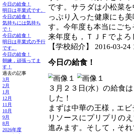
今日の給食！
です。サラダは小松菜を
明日は卒業式です。
っぷり入った健康にも美
今日の給食！
気持ちには気持ち
す。今年度も本当にごち
で！
来年度も，ＴＪＦでよろ
今日の給食！
明日は卒業式の予行
【学校紹介】 2016-03-24 16
です。
今日の給食！
朝練，頑張ってま
今日の給食！
す！
過去の記事
3月
2月
３月２３日(水）の給食
1月
した！
12月
11月
まずは中華の王様，エビ
10月
リソースにプリプリのえ
9月
8月
進みます。そして，それ
2026年度