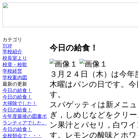
カテゴリ
TOP
今日の給食！
学校紹介
校長室より
校章・校歌
学校経営
３月２４日（木）は今年
学校案内図
木曜はパンの日です。今
最新の更新
今日の給食！
す。
今日の給食！
スパゲッティは新メニュ
大掃除でした！
今日の給食！
ぎ，しめじなどをクリー
今年度最後の図書ボ
ランティアでした。
ン果汁とパセリ，白ワイ
今日の給食！
す。レモンの酸味とホワ
全校朝会で・・・