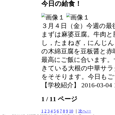
今日の給食！
３月４日（金）今週の最
まずは麻婆豆腐。牛肉と
し，たまねぎ，にんじん
の木綿豆腐を豆板醤と赤
最高にご飯に合います。
きている大根の中華サラ
をそそります。今日もご
【学校紹介】 2016-03-04 15
1 / 11 ページ
1
2
3
4
5
6
7
8
9
10
｜
次へ>>