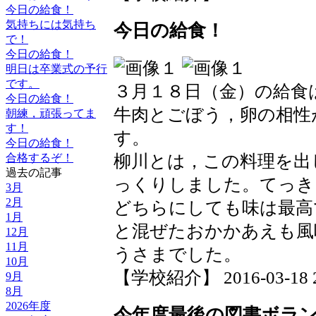
今日の給食！
気持ちには気持ち
今日の給食！
で！
今日の給食！
明日は卒業式の予行
です。
３月１８日（金）の給食
今日の給食！
牛肉とごぼう，卵の相性
朝練，頑張ってま
す！
す。
今日の給食！
柳川とは，この料理を出
合格するぞ！
過去の記事
っくりしました。てっき
3月
2月
どちらにしても味は最高
1月
と混ぜたおかかあえも風
12月
11月
うさまでした。
10月
【学校紹介】 2016-03-18 22
9月
8月
2026年度
今年度最後の図書ボラ