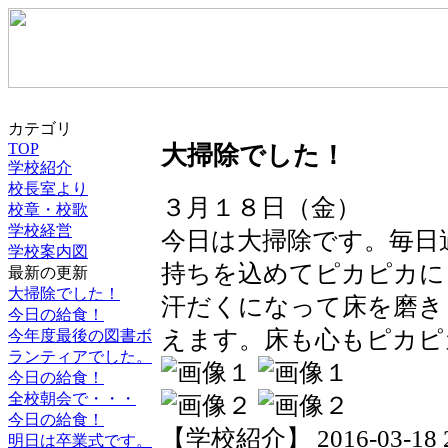
カテゴリ
TOP
大掃除でした！
学校紹介
校長室より
３月１８日（金）
校章・校歌
学校経営
今日は大掃除です。毎日
学校案内図
持ちを込めてピカピカに
最新の更新
大掃除でした！
汗だくになって床を磨き
今日の給食！
えます。床も心もピカピ
今年度最後の図書ボ
ランティアでした。
今日の給食！
全校朝会で・・・
今日の給食！
【学校紹介】 2016-03-18 22
明日は卒業式です。