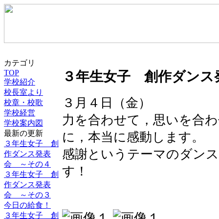
カテゴリ
TOP
３年生女子 創作ダンス
学校紹介
校長室より
３月４日（金）
校章・校歌
学校経営
力を合わせて，思いを合わ
学校案内図
最新の更新
に，本当に感動します。
３年生女子 創
感謝というテーマのダンス
作ダンス発表
会 ～その４
す！
３年生女子 創
作ダンス発表
会 ～その３
今日の給食！
３年生女子 創