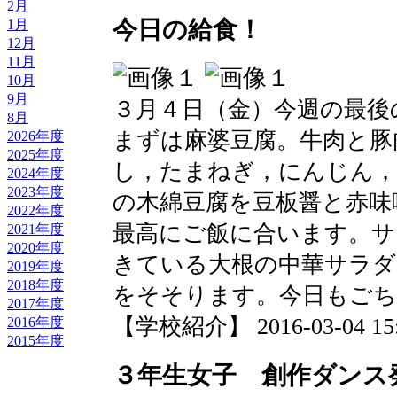
2月
今日の給食！
1月
12月
11月
10月
9月
３月４日（金）今週の最後
8月
まずは麻婆豆腐。牛肉と豚
2026年度
2025年度
し，たまねぎ，にんじん，
2024年度
2023年度
の木綿豆腐を豆板醤と赤味
2022年度
最高にご飯に合います。サ
2021年度
2020年度
きている大根の中華サラダ
2019年度
2018年度
をそそります。今日もご
2017年度
【学校紹介】 2016-03-04 15:3
2016年度
2015年度
３年生女子 創作ダンス