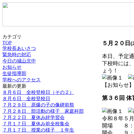
カテゴリ
５月２０日(
TOP
学校長あいさつ
緊急時の対応
本日、予定
今日の城山北中
下校時には
お知らせ
ょう！
生徒指導部
学校へのアクセス
【お知らせ】 202
最新の更新
８月６日 全校登校日（その２）
第３６回 体
８月６日 全校登校日
７月２９日 原爆の子の像碑前祭
７月２８日 部活動の様子 家庭科部
７月２２日 夏休み絆学習会
令和８年５
７月１７日 夏休み前全校集会
開場 ８：
７月１７日 授業の様子 １年生
開会