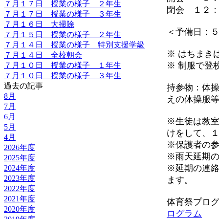
７月１７日 授業の様子 ２年生
閉会 １２
７月１７日 授業の様子 ３年生
７月１６日 大掃除
＜予備日：５
７月１５日 授業の様子 ２年生
７月１４日 授業の様子 特別支援学級
※ はちまき
７月１４日 全校朝会
※ 制服で登
７月１０日 授業の様子 １年生
７月１０日 授業の様子 ３年生
過去の記事
持参物：体
8月
えの体操服
7月
6月
※生徒は教
5月
けをして、
4月
※保護者の
2026年度
※雨天延期
2025年度
※延期の連
2024年度
2023年度
ます。
2022年度
2021年度
体育祭プロ
2020年度
ログラム