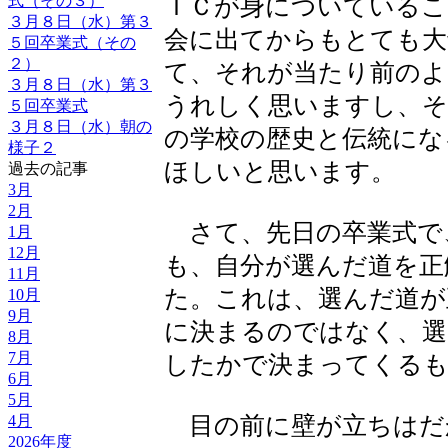
式（その３）
ＴＣが身についているこ
３月８日（水）第３
会に出てからもとても大
５回卒業式（その
２）
て、それが当たり前のよ
３月８日（水）第３
うれしく思いますし、そ
５回卒業式
３月８日（水）朝の
の学校の歴史と伝統にな
様子２
ほしいと思います。
過去の記事
3月
2月
さて、先日の卒業式で
1月
12月
も、自分が選んだ道を正
11月
た。これは、選んだ道が
10月
9月
に決まるのではなく、選
8月
7月
したかで決まってくる
6月
5月
4月
目の前に壁が立ちはだ
2026年度