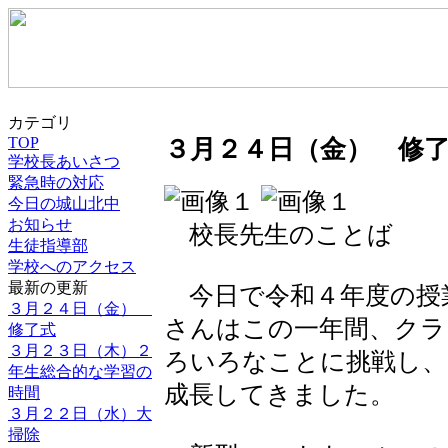
カテゴリ
TOP
３月２４日（金） 修
学校長あいさつ
緊急時の対応
今日の城山北中
お知らせ
校長先生のことば
生徒指導部
学校へのアクセス
最新の更新
今日で令和４年度の授
３月２４日（金）
さんはこの一年間、クラ
修了式
３月２３日（木）２
ろいろなことに挑戦し、
年生総合的な学習の
成長してきました。
時間
３月２２日（水）大
掃除