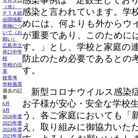
感染事例は一定数生じてお
６月３日
（水）
感染と言われています。学
ＰＴＡ総
会関係配
めには、何よりも外からウ
布物につ
いて（お
が重要であり、このために
願い）
す。」とし、学校と家庭の
広島市立
井口中学
防止のため必要であるとの
校
学校の沿
す。
革
校章考
学校風景
新型コロナウイルス感染症
過去の記
事
お子様が安心・安全な学校
6月
4月
う、各ご家庭においても「
2026年度
2025年度
え、取り組みに御協力いた
2024年度
2023年度