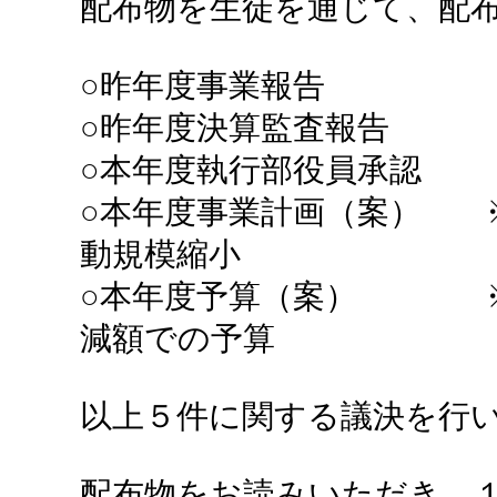
配布物を生徒を通じて、配
○昨年度事業報告
○昨年度決算監査報告
○本年度執行部役員承認
○本年度事業計画（案） 
動規模縮小
○本年度予算（案） ※
減額での予算
以上５件に関する議決を行
配布物をお読みいただき、