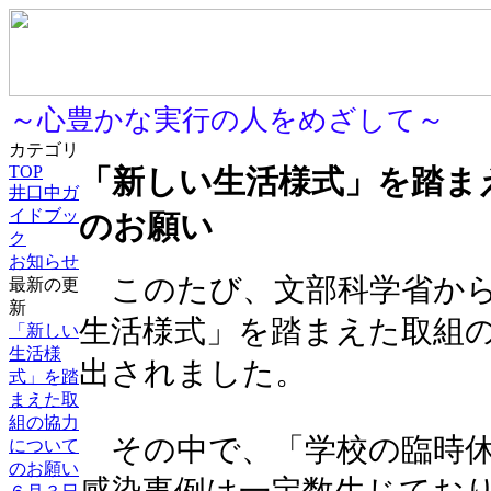
～心豊かな実行の人をめざして～
カテゴリ
TOP
「新しい生活様式」を踏ま
井口中ガ
イドブッ
のお願い
ク
お知らせ
このたび、文部科学省から
最新の更
新
生活様式」を踏まえた取組
「新しい
生活様
出されました。
式」を踏
まえた取
組の協力
その中で、「学校の臨時休
について
のお願い