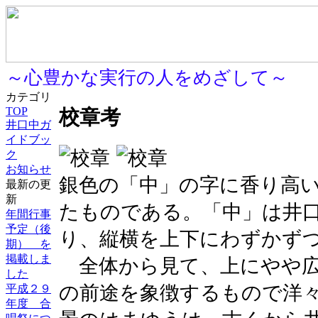
～心豊かな実行の人をめざして～
カテゴリ
TOP
校章考
井口中ガ
イドブッ
ク
お知らせ
銀色の「中」の字に香り高
最新の更
新
たものである。「中」は井
年間行事
予定（後
り、縦横を上下にわずかず
期） を
掲載しま
全体から見て、上にやや広
した
の前途を象徴するもので洋
平成２９
年度 合