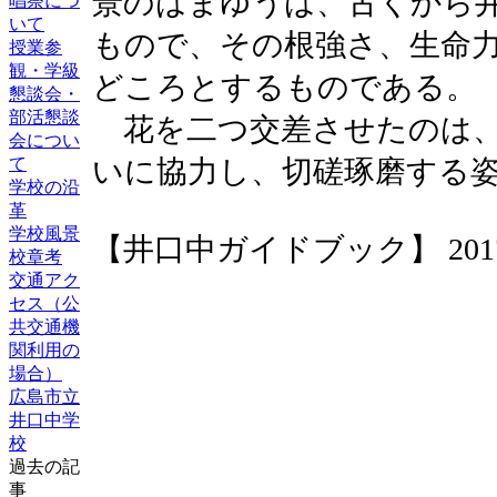
景のはまゆうは、古くから
唱祭につ
いて
もので、その根強さ、生命
授業参
観・学級
どころとするものである。
懇談会・
部活懇談
花を二つ交差させたのは、
会につい
て
いに協力し、切磋琢磨する
学校の沿
革
学校風景
【井口中ガイドブック】 2017-04-
校章考
交通アク
セス（公
共交通機
関利用の
場合）
広島市立
井口中学
校
過去の記
事