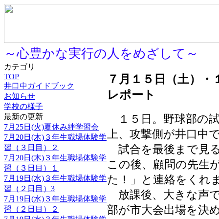
～心豊かな実行の人をめざして～
カテゴリ
TOP
７月１５日（土）・
井口中ガイドブック
レポート
お知らせ
学校の様子
最新の更新
１５日。野球部の試
7月25日(火)夏休み絆学習会
上、攻撃側が井口中
7月20日(木)３年生職場体験学
習（３日目）２
試合を最後まで見る
7月20日(木)３年生職場体験学
この後、顧問の先生
習（３日目）１
た！」と連絡をくれ
7月19日(水)３年生職場体験学
習（２日目）3
放課後、大きな声で
7月19日(水)３年生職場体験学
部が市大会出場を決
習（２日目）２