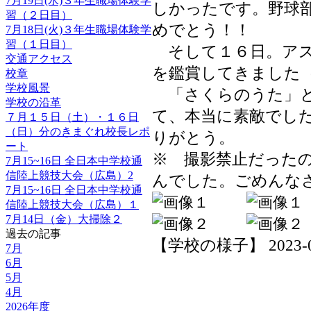
7月19日(水)３年生職場体験学
しかったです。野球
習（２日目）
めでとう！！
7月18日(火)３年生職場体験学
習（１日目）
そして１６日。アス
交通アクセス
を鑑賞してきました
校章
学校風景
「さくらのうた」と
学校の沿革
て、本当に素敵でし
７月１５日（土）・１６日
（日）分のきまぐれ校長レポ
りがとう。
ート
※ 撮影禁止だった
7月15~16日 全日本中学校通
信陸上競技大会（広島）2
んでした。ごめんな
7月15~16日 全日本中学校通
信陸上競技大会（広島）１
7月14日（金）大掃除２
過去の記事
【学校の様子】 2023-07-
7月
6月
5月
4月
2026年度