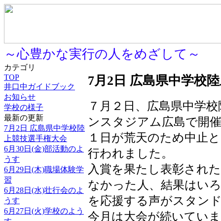
～心豊かな実行の人をめざして～
カテゴリ
TOP
7月2日 広島県中学校
井口中ガイドブック
お知らせ
７月２日、広島県中学校
学校の様子
最新の更新
ンスタジアム広島で開
7月2日 広島県中学校陸
１日が荒天のため中止と
上競技選手権大会
6月30日(金)部活動のよ
行われました。
うす
入賞を果たし表彰された
6月29日(木)職場体験学
習
なかった人、結果はい
6月28日(水)壮行会のよ
を応援する声がスタン
うす
6月27日(火)学校のよう
今月は大会が続いていま