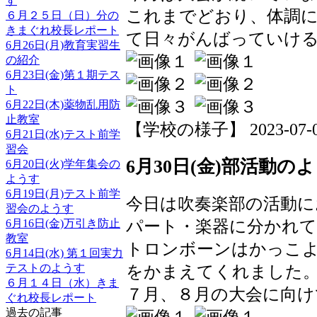
す
これまでどおり、体調
６月２５日（日）分の
きまぐれ校長レポート
て日々がんばっていけ
6月26日(月)教育実習生
の紹介
6月23日(金)第１期テス
ト
6月22日(木)薬物乱用防
止教室
【学校の様子】 2023-07-03 
6月21日(水)テスト前学
習会
6月30日(金)部活動の
6月20日(火)学年集会の
ようす
6月19日(月)テスト前学
今日は吹奏楽部の活動
習会のようす
パート・楽器に分かれて
6月16日(金)万引き防止
教室
トロンボーンはかっこ
6月14日(水) 第１回実力
をかまえてくれました
テストのようす
６月１４日（水）きま
７月、８月の大会に向け
ぐれ校長レポート
過去の記事