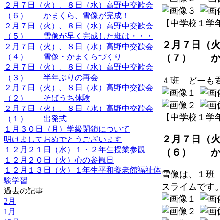
２月７日（火）、８日（水）高野中交歓会
（６） かまくら、雪像が完成！
【中学校１学年】 20
２月７日（火）、８日（水）高野中交歓会
（５） 雪像が早く完成した班は・・・
２月７日（
２月７日（火）、８日（水）高野中交歓会
（４） 雪像・かまくらづくり
（７） か
２月７日（火）、８日（水）高野中交歓会
（３） 半年ぶりの再会
４班 どーも
２月７日（火）、８日（水）高野中交歓会
（２） そばうち体験
２月７日（火）、８日（水）高野中交歓会
【中学校１学年】 20
（１） 出発式
１月３０日（月）学級閉鎖について
２月７日（
明けましておめでとうございます
１２月２１日（水）１・２年生授業参観
（６） か
１２月２０日（火）心の参観日
１２月１３日（火）１年生平和養老館福祉体
雪像は、１班
験学習
スライムです
過去の記事
2月
1月