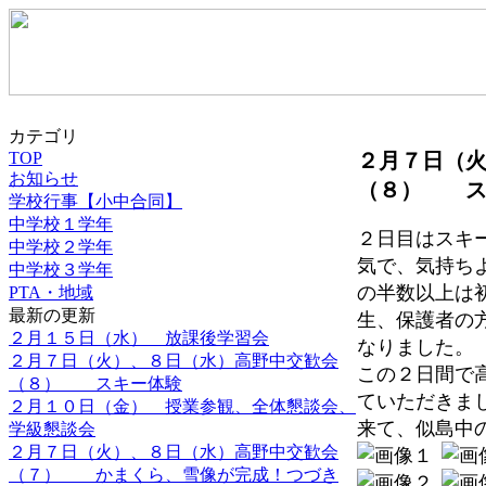
カテゴリ
TOP
２月７日（
お知らせ
（８） ス
学校行事【小中合同】
中学校１学年
２日目はスキ
中学校２学年
気で、気持ち
中学校３学年
の半数以上は
PTA・地域
最新の更新
生、保護者の
２月１５日（水） 放課後学習会
なりました。
２月７日（火）、８日（水）高野中交歓会
この２日間で
（８） スキー体験
ていただきま
２月１０日（金） 授業参観、全体懇談会、
来て、似島中
学級懇談会
２月７日（火）、８日（水）高野中交歓会
（７） かまくら、雪像が完成！つづき