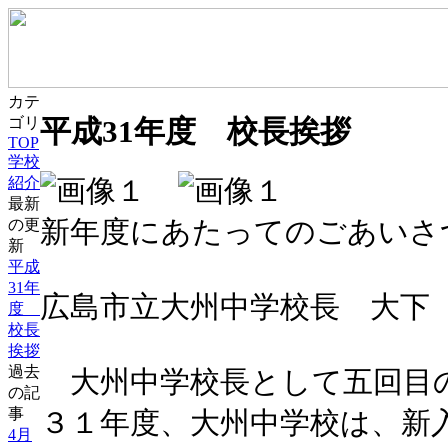
カテ
平成31年度 校長挨拶
ゴリ
TOP
学校
紹介
最新
新年度にあたってのごあいさ
の更
新
平成
31年
広島市立大州中学校長 大
度
校長
挨拶
過去
大州中学校長として五回目
の記
事
３１年度、大州中学校は、新
4月