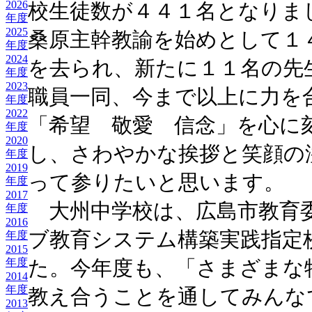
2026
校生徒数が４４１名となりま
年度
2025
桑原主幹教諭を始めとして１
年度
2024
を去られ、新たに１１名の先
年度
2023
職員一同、今まで以上に力を
年度
2022
「希望 敬愛 信念」を心に
年度
2020
し、さわやかな挨拶と笑顔の
年度
2019
って参りたいと思います。
年度
2017
大州中学校は、広島市教育
年度
2016
ブ教育システム構築実践指定
年度
2015
年度
た。今年度も、「さまざまな
2014
年度
教え合うことを通してみんな
2013