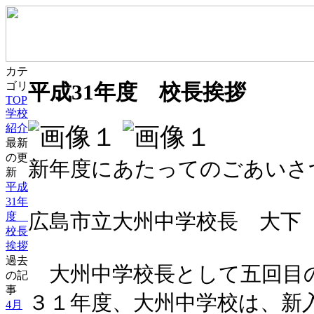
カテ
平成31年度 校長挨拶
ゴリ
TOP
学校
紹介
最新
の更
新年度にあたってのごあいさ
新
平成
31年
広島市立大州中学校長 大
度
校長
挨拶
過去
大州中学校長として五回目
の記
事
３１年度、大州中学校は、新
4月