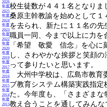
2026
校生徒数が４４１名となりま
年度
2025
桑原主幹教諭を始めとして１
年度
2024
を去られ、新たに１１名の先
年度
2023
職員一同、今まで以上に力を
年度
2022
「希望 敬愛 信念」を心に
年度
2020
年度
し、さわやかな挨拶と笑顔の
2019
年度
って参りたいと思います。
2017
年度
大州中学校は、広島市教育
2016
年度
ブ教育システム構築実践指定
2015
年度
た。今年度も、「さまざまな
2014
年度
教え合うことを通してみんな
2013