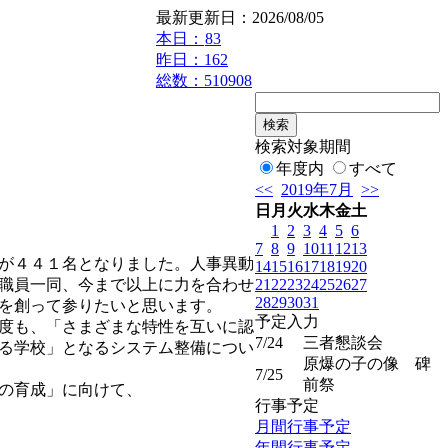
最新更新日：2026/08/05
本日：
83
昨日：162
総数：510908
検索対象期間
年度内
すべて
<<
2019年7月
>>
日
月
火
水
木
金
土
1
2
3
4
5
6
7
8
9
10
11
12
13
が４４１名となりました。人事異動
14
15
16
17
18
19
20
21
22
23
24
25
26
27
職員一同、今まで以上に力を合わせ
28
29
30
31
を創って参りたいと思います。
予定入力
度も、「さまざまな特性を互いに認
7/24
三者懇談会
る学校」となるシステム整備につい
原爆の子の像 碑
7/25
前祭
の育成」に向けて、
行事予定
月間行事予定
年間行事予定