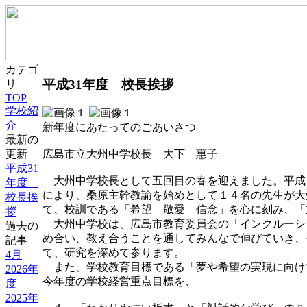
カテゴ
平成31年度 校長挨拶
リ
TOP
学校紹
介
新年度にあたってのごあいさつ
最新の
更新
広島市立大州中学校長 大下 惠子
平成31
大州中学校長として五回目の春を迎えました。平成
年度
により、桑原主幹教諭を始めとして１４名の先生が大
校長挨
て、校訓である「希望 敬愛 信念」を心に刻み、「
拶
大州中学校は、広島市教育委員会の「インクルーシ
過去の
め合い、教え合うことを通してみんなで伸びていき、
記事
て、研究を深めて参ります。
4月
また、学校教育目標である「夢や希望の実現に向け
2026年
今年度の学校経営重点目標を、
度
2025年