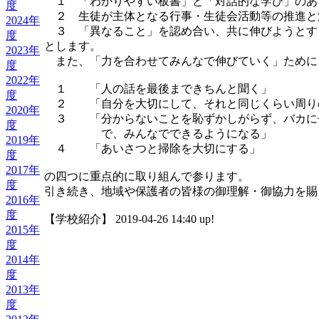
１ 「わかりやすい板書」と「対話的な学び」のあ
度
２ 生徒が主体となる行事・生徒会活動等の推進と
2024年
３ 「異なること」を認め合い、共に伸びようとす
度
とします。
2023年
また、「力を合わせてみんなで伸びていく」ために
度
2022年
１ 「人の話を最後まできちんと聞く」
度
２ 「自分を大切にして、それと同じくらい周り
2020年
３ 「分からないことを恥ずかしがらず、バカに
度
で、みんなでできるようになる」
2019年
４ 「あいさつと掃除を大切にする」
度
2017年
の四つに重点的に取り組んで参ります。
度
引き続き、地域や保護者の皆様の御理解・御協力を
2016年
度
【学校紹介】 2019-04-26 14:40 up!
2015年
度
2014年
度
2013年
度