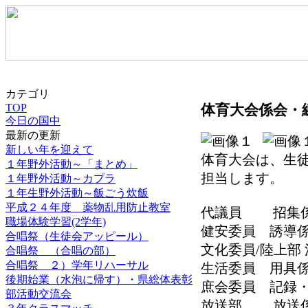
カテゴリ
体育大会係会・
TOP
今日の国中
最新の更新
新しい年を迎えて
体育大会は、生
１年野外活動～「まとめ」
担当します。
１年野外活動～カプラ
１年生野外活動～飯ごう炊飯
平成２４年度 薬物乱用防止教室
代議員 招集
職場体験学習(2学年)
健安委員 誘導
合唱祭（生徒会アッピール）
文化委員/陸上部
合唱祭 （合唱の部）
合唱祭 ２）学年リハーサル
生活委員 用具
後期始業（水泡に帰す）・県総体表彰
庶会委員 記録
部活動交流会
放送部 放送