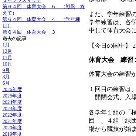
３年クラスマッチ
第６４回 体育大会 ５ （戦風 終
えて）
また、学年練習
第６４回 体育大会 ４ （学年種
学年練習は、各
目）
中して体育大会
第６４回 体育大会 ３
過去の記事
1月
【今日の国中】 2012-
12月
11月
体育大会 練習
10月
9月
体育大会の練習
8月
6月
１回目の練習は
2026年度
2025年度
開閉会式、入場
2024年度
2023年度
各学年１組の「
2022年度
団」、４組「緑
2021年度
2020年度
場から競技が始
2019年度