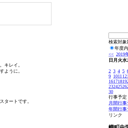
検索対象
年度
<<
2019
日
月
火
水
。キレイ。
2
3
4
5
すように。
9
10
11
12
16
17
18
19
23
24
25
26
30
行事予定
スタートです。
月間行事
年間行事
リンク
幟町中