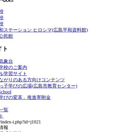
校
校
校
和ステーション ヒロシマ(広島平和資料館)
公民館
イト
気象台
学校のご案内
ル学習サイト
ながりのある方向けコンテンツ
っ子学びの広場(広島市教育センター)
School
学びの変革」推進寄附金
一覧
ト
情報