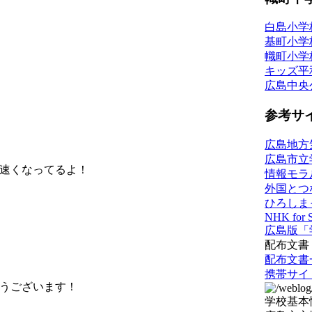
白島小学
基町小学
幟町小学
キッズ平
広島中央
参考サ
広島地方
広島市立
速くなってるよ！
情報モラ
外国とつ
ひろしま
NHK for 
広島版「
配布文書
配布文書
携帯サイ
うございます！
学校基本