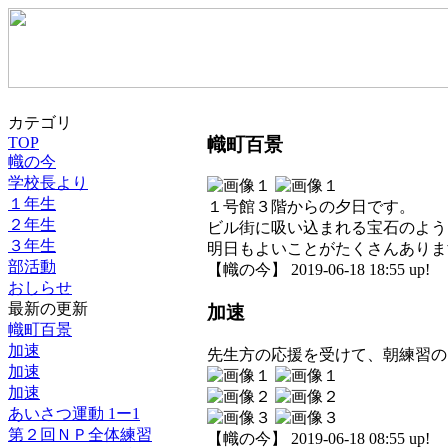
カテゴリ
幟町百景
TOP
幟の今
学校長より
１年生
１号館３階からの夕日です。
２年生
ビル街に吸い込まれる宝石のよう
３年生
明日もよいことがたくさんありま
部活動
【幟の今】 2019-06-18 18:55 up!
おしらせ
最新の更新
加速
幟町百景
加速
先生方の応援を受けて、朝練習の
加速
加速
あいさつ運動 1ー1
第２回ＮＰ全体練習
【幟の今】 2019-06-18 08:55 up!