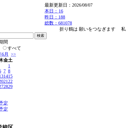
最新更新日：2026/08/07
本日：
16
昨日：188
総数：681078
折り鶴は 願いをつなぎます 私たちは
期間
内
すべて
年6月
>>
木
金
土
1
6
7
8
13
14
15
20
21
22
27
28
29
予定
予定
学校区