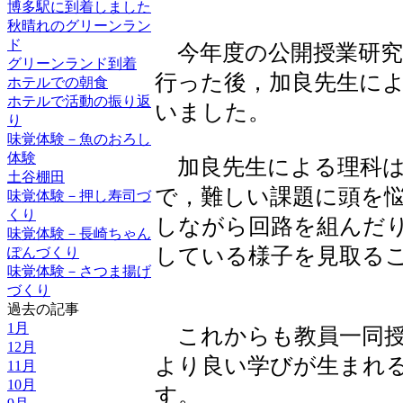
博多駅に到着しました
秋晴れのグリーンラン
ド
今年度の公開授業研究
グリーンランド到着
行った後，加良先生に
ホテルでの朝食
ホテルで活動の振り返
いました。
り
味覚体験－魚のおろし
体験
加良先生による理科は
土谷棚田
で，難しい課題に頭を
味覚体験－押し寿司づ
くり
しながら回路を組んだ
味覚体験－長崎ちゃん
している様子を見取る
ぽんづくり
味覚体験－さつま揚げ
づくり
過去の記事
1月
これからも教員一同授
12月
より良い学びが生まれ
11月
10月
す。