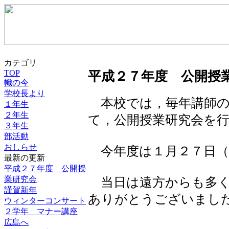
カテゴリ
TOP
平成２７年度 公開授
幟の今
学校長より
本校では，毎年講師の
１年生
２年生
て，公開授業研究会を
３年生
部活動
おしらせ
今年度は１月２７日（
最新の更新
平成２７年度 公開授
業研究会
当日は遠方からも多く
謹賀新年
ありがとうございまし
ウィンターコンサート
２学年 マナー講座
広島へ