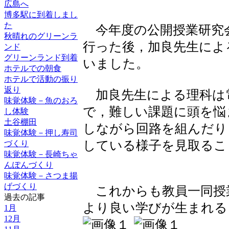
広島へ
博多駅に到着しまし
た
今年度の公開授業研究
秋晴れのグリーンラ
行った後，加良先生によ
ンド
グリーンランド到着
いました。
ホテルでの朝食
ホテルで活動の振り
返り
加良先生による理科は
味覚体験－魚のおろ
で，難しい課題に頭を悩
し体験
土谷棚田
しながら回路を組んだり
味覚体験－押し寿司
している様子を見取るこ
づくり
味覚体験－長崎ちゃ
んぽんづくり
味覚体験－さつま揚
げづくり
これからも教員一同授
過去の記事
より良い学びが生まれる
1月
12月