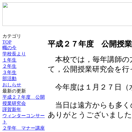
カテゴリ
TOP
平成２７年度 公開授業
幟の今
学校長より
本校では，毎年講師の
１年生
２年生
て，公開授業研究会を行
３年生
部活動
おしらせ
今年度は１月２７日（
最新の更新
平成２７年度 公開
授業研究会
当日は遠方からも多く
謹賀新年
ありがとうございました
ウィンターコンサー
ト
２学年 マナー講座