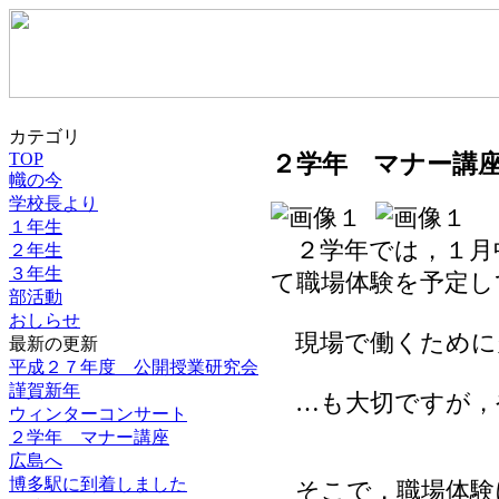
カテゴリ
２学年 マナー講
TOP
幟の今
学校長より
１年生
２学年では，１月
２年生
３年生
て職場体験を予定し
部活動
おしらせ
現場で働くために
最新の更新
平成２７年度 公開授業研究会
謹賀新年
…も大切ですが，
ウィンターコンサート
２学年 マナー講座
広島へ
博多駅に到着しました
そこで，職場体験