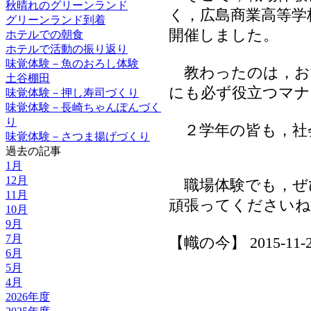
秋晴れのグリーンランド
く，広島商業高等学
グリーンランド到着
開催しました。
ホテルでの朝食
ホテルで活動の振り返り
味覚体験－魚のおろし体験
教わったのは，お
土谷棚田
にも必ず役立つマナ
味覚体験－押し寿司づくり
味覚体験－長崎ちゃんぽんづく
り
２学年の皆も，社
味覚体験－さつま揚げづくり
過去の記事
1月
12月
職場体験でも，ぜ
11月
頑張ってくださいね
10月
9月
7月
【幟の今】 2015-11-25 
6月
5月
4月
2026年度