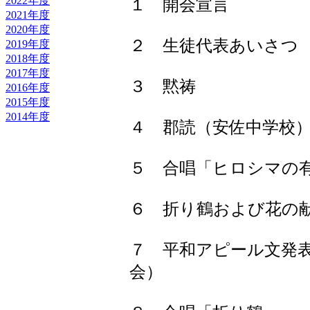
2022年度
１ 開会宣言
2021年度
2020年度
２ 生徒代表あいさつ
2019年度
2018年度
2017年度
３ 黙祷
2016年度
2015年度
2014年度
４ 郡読（安佐中学校
５ 合唱「ヒロシマの
６ 折り鶴および花の
７ 平和アピール文発
会）