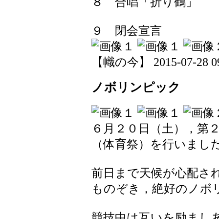
８ 合唱「折り鶴」
９ 閉会宣言
【幟の今】 2015-07-28 09:
ノボリンピック
６月２０日（土），第
（体育祭）を行いまし
前日まで天候が心配さ
ものぞき，絶好のノボ
競技中は互いを励まし