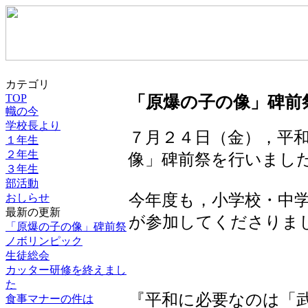
カテゴリ
「原爆の子の像」碑前
TOP
幟の今
学校長より
７月２４日（金），平
１年生
２年生
像」碑前祭を行いまし
３年生
部活動
今年度も，小学校・中
おしらせ
最新の更新
が参加してくださりま
「原爆の子の像」碑前祭
ノボリンピック
生徒総会
カッター研修を終えまし
た
『平和に必要なのは「
食事マナーの件は