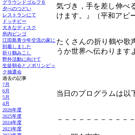
グラウンドゴルフ６
気づき，手を差し伸べ
夕べのつどい
けます。』（平和アピ
レストランにて
ドッチビー
大きなディスク
所内ビンゴ
江田島青少年交流の家に
たくさんの折り鶴や歌
到着しました
うか世界へ伝わります
折り鶴みこし
野外活動に向けて
生徒朝会とノボリンピッ
ク抽選会
過去の記事
7月
6月
当日のプログラムは以
5月
4月
2026年度
2025年度
－－－－－－－－－－
2024年度
2023年度