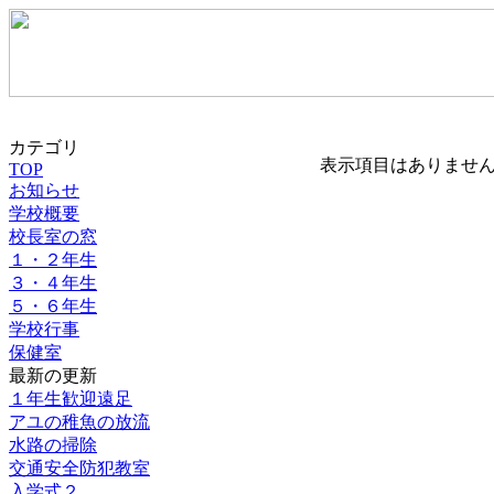
カテゴリ
表示項目はありませ
TOP
お知らせ
学校概要
校長室の窓
１・２年生
３・４年生
５・６年生
学校行事
保健室
最新の更新
１年生歓迎遠足
アユの稚魚の放流
水路の掃除
交通安全防犯教室
入学式２