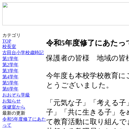
カテゴリ
TOP
令和5年度修了にあたっ
校長室
古田台小学校歳時記
保護者の皆様 地域の皆
第1学年
第2学年
第3学年
今年度も本校学校教育に
第4学年
第5学年
とうございました。
第6学年
おおぞら学級
お知らせ
「元気な子」「考える子
保健室から
子」「共に生きる子」を
最新の更新
令和5年度修了にあた
て教育活動に取り組んで
って