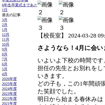
卒業式前日準備
6年生卒業式まであと
1日
過去の記事
3月
2月
1月
【校長室】 2024-03-28 09:4
12月
11月
10月
さようなら！4月に会い
9月
8月
いよいよ下校の時間です
7月
6月
担任の先生とお別れをし
5月
4月
いきます。
2026年度
どの子も，この1年間頑
2025年度
2024年度
た笑顔でした。
2023年度
明日から始まる春休みは
2022年度
2021年度