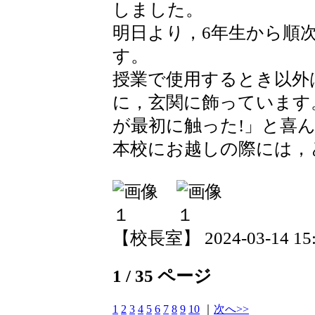
しました。
明日より，6年生から順
す。
授業で使用するとき以外
に，玄関に飾っています
が最初に触った!」と喜
本校にお越しの際には，
【校長室】 2024-03-14 15:0
1 / 35 ページ
1
2
3
4
5
6
7
8
9
10
｜
次へ>>