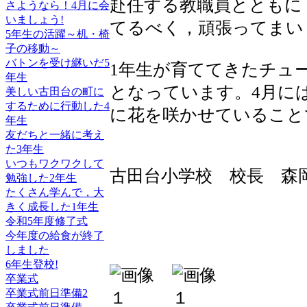
赴任する教職員とともに
さようなら！4月に会
いましょう!
てるべく，頑張ってまい
5年生の活躍～机・椅
子の移動～
バトンを受け継いだ5
1年生が育ててきたチュ
年生
となっています。4月に
美しい古田台の町に
するために行動した4
に花を咲かせていること
年生
友だちと一緒に考え
た3年生
いつもワクワクして
古田台小学校 校長 森
勉強した2年生
たくさん学んで，大
きく成長した1年生
令和5年度修了式
今年度の給食が終了
しました
6年生登校!
卒業式
卒業式前日準備2