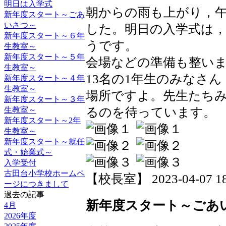
明日は入学式
朝からの雨も上がり，
新年度スタート～ごあ
いさつ～
した。明日の入学式は
新年度スタート～６年
うです。
生教室～
新年度スタート～５年
会場などの準備も整い
生教室～
13名の1年生のみなさ
新年度スタート～４年
生教室～
場所ですよ。先生たち
新年度スタート～３年
るのを待っています。
生教室～
新年度スタート～2年
生教室～
新年度スタート～就任
式・始業式～
入学受付
古田台小学校ホームペ
【校長室】 2023-04-07 18:
ージにつきまして
過去の記事
新年度スタート～ごあ
4月
2026年度