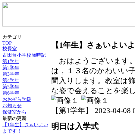
カテゴリ
TOP
【1年生】さぁいよい
校長室
古田台小学校歳時記
おはようございます。
第1学年
第2学年
は，１３名のかわいい
第3学年
間入りします。教室は
第4学年
第5学年
な姿で会えることを楽
第6学年
おおぞら学級
お知らせ
【第1学年】 2023-04-08 08
保健室から
最新の更新
【1年生】さぁいよい
明日は入学式
よです！