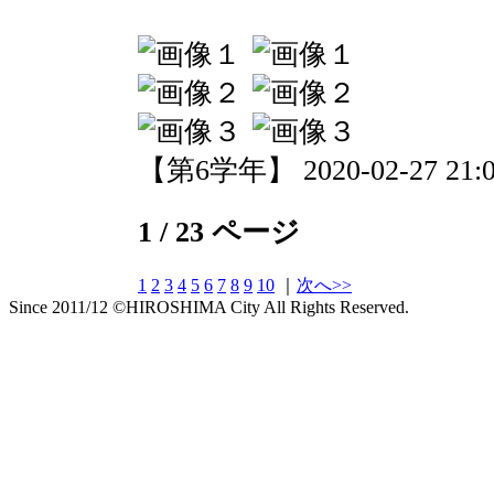
【第6学年】 2020-02-27 21:0
1 / 23 ページ
1
2
3
4
5
6
7
8
9
10
｜
次へ>>
Since 2011/12 ©HIROSHIMA City All Rights Reserved.