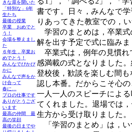
る1」，「調べる2」，「
きな扉を開いた
「特別な」6年
書です。日々，みんなで学
生たち
りあってきた教室での，い
最後の授業
卒業 おめでと
学習のまとめは，卒業式
う！
会場を整えまし
解を出す予定で式に臨みま
た
卒業式は，例年の見慣れ
６年生，卒業お
めでとう！
感満載の式となりました。
みんなでぴかぴ
かに
登校後，歓談を楽しむ間も
みんなで声をか
認し本番。だからこそ心の
け合って
春に…
一人一人のスピーチによる
プロの仕事です
ありがとうござ
てくれました。退場では，
います
生方から受け取りました。
最高の仲間 最
高の笑顔
「学習のまとめ」は，い
最後の日までや