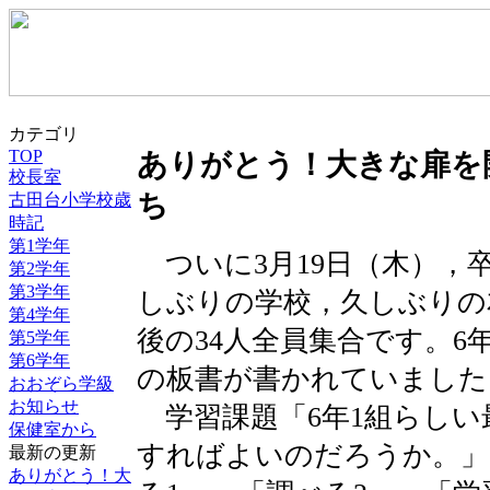
カテゴリ
TOP
ありがとう！大きな扉を
校長室
ち
古田台小学校歳
時記
第1学年
ついに3月19日（木），
第2学年
第3学年
しぶりの学校，久しぶりの
第4学年
後の34人全員集合です。6
第5学年
第6学年
の板書が書かれていました
おおぞら学級
お知らせ
学習課題「6年1組らしい
保健室から
すればよいのだろうか。」
最新の更新
ありがとう！大