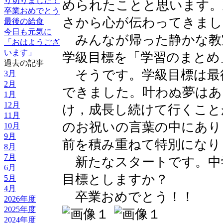
り切りました！
められたことと思います。
卒業おめでとう
さから心が伝わってきまし
最後の給食
今日も元気に
みんなが帰った静かな教
「おはようござ
います」
学級目標を「学習のまとめ
過去の記事
そうです。学級目標は最
3月
2月
できました。叶わぬ夢はあ
1月
12月
け，成長し続けて行くこと
11月
のお祝いの言葉の中にあり
10月
9月
前を積み重ねて特別になり
8月
7月
新たなスタートです。中
6月
目標としますか？
5月
4月
卒業おめでとう！！
2026年度
2025年度
2024年度