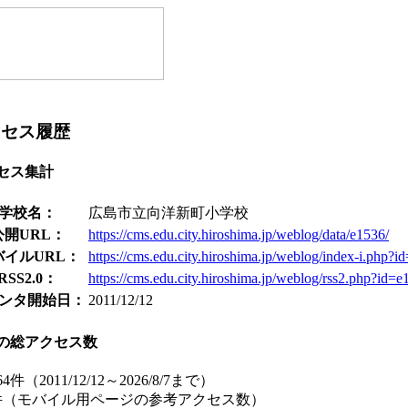
クセス履歴
セス集計
学校名：
広島市立向洋新町小学校
公開URL：
https://cms.edu.city.hiroshima.jp/weblog/data/e1536/
バイルURL：
https://cms.edu.city.hiroshima.jp/weblog/index-i.php?i
RSS2.0：
https://cms.edu.city.hiroshima.jp/weblog/rss2.php?id=e
ンタ開始日：
2011/12/12
の総アクセス数
64件（2011/12/12～2026/8/7まで）
5件（モバイル用ページの参考アクセス数）