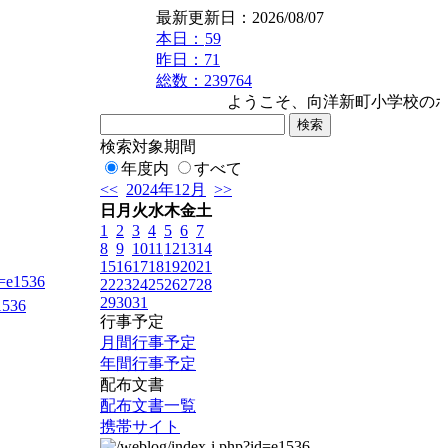
最新更新日：2026/08/07
本日：
59
昨日：71
総数：239764
ようこそ、向洋新町小学校のホー
検索対象期間
年度内
すべて
<<
2024年12月
>>
日
月
火
水
木
金
土
1
2
3
4
5
6
7
8
9
10
11
12
13
14
15
16
17
18
19
20
21
d=e1536
22
23
24
25
26
27
28
29
30
31
1536
行事予定
月間行事予定
年間行事予定
配布文書
配布文書一覧
携帯サイト