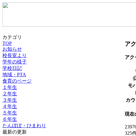
カテゴリ
ア
TOP
お知らせ
校長室より
アク
学年の様子
学校日記
地域・PTA
食育のページ
モ
１年生
２年生
３年生
カウ
４年生
５年生
現在
６年生
たんぽぽ・ひまわり
2397
最新の更新
32