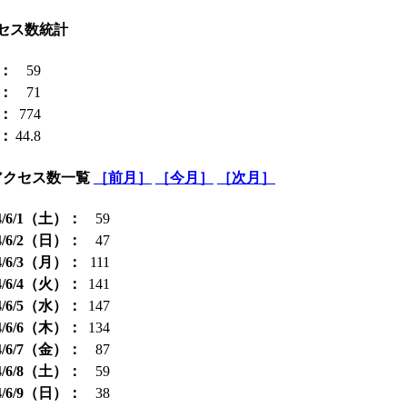
セス数統計
：
59
：
71
：
774
：
44.8
アクセス数一覧
［前月］
［今月］
［次月］
4/6/1（土）：
59
4/6/2（日）：
47
4/6/3（月）：
111
4/6/4（火）：
141
4/6/5（水）：
147
4/6/6（木）：
134
4/6/7（金）：
87
4/6/8（土）：
59
4/6/9（日）：
38