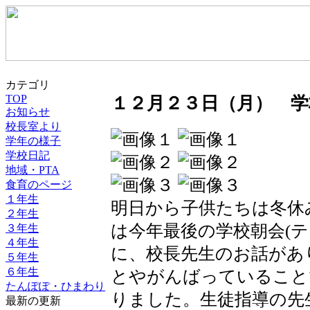
カテゴリ
TOP
１２月２３日（月） 学
お知らせ
校長室より
学年の様子
学校日記
地域・PTA
食育のページ
１年生
明日から子供たちは冬休
２年生
は今年最後の学校朝会(
３年生
４年生
に、校長先生のお話があ
５年生
６年生
とやがんばっていること
たんぽぽ・ひまわり
りました。生徒指導の先
最新の更新