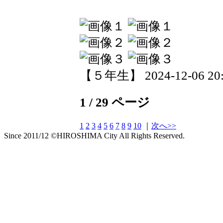
【５年生】 2024-12-06 20:4
1 / 29 ページ
1
2
3
4
5
6
7
8
9
10
｜
次へ>>
Since 2011/12 ©HIROSHIMA City All Rights Reserved.