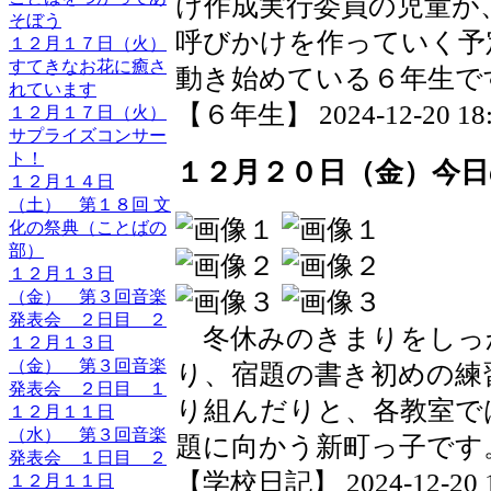
け作成実行委員の児童が
そぼう
呼びかけを作っていく予
１２月１７日（火）
すてきなお花に癒さ
動き始めている６年生で
れています
【６年生】 2024-12-20 18:3
１２月１７日（火）
サプライズコンサー
ト！
１２月２０日（金）今
１２月１４日
（土） 第１８回 文
化の祭典（ことばの
部）
１２月１３日
（金） 第３回音楽
発表会 ２日目 ２
冬休みのきまりをしっ
１２月１３日
（金） 第３回音楽
り、宿題の書き初めの練
発表会 ２日目 １
り組んだりと、各教室で
１２月１１日
（水） 第３回音楽
題に向かう新町っ子です
発表会 １日目 ２
【学校日記】 2024-12-20 18
１２月１１日