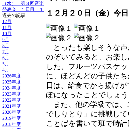
（水） 第３回音楽
発表会 １日目 １
１２月２０日（金）今
過去の記事
12月
11月
10月
9月
8月
とったも楽しそうな声
7月
のぞいてみると、お楽し
6月
5月
した。フルーツバスケッ
4月
に、ほどんどの子供たち
2026年度
2025年度
日は、給食でから揚げが
2024年度
ぽになったことでしょう
2023年度
2022年度
また、他の学級では、
2021年度
2020年度
でしりとり」に挑戦して
2019年度
ことばを書いて班で時計
2018年度