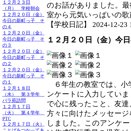
１２月２３日
のお話がありました。最
（月） 学校朝会
室から元気いっぱいの歌
１２月２０日（金）
今日の新町っ子 そ
【学校日記】 2024-12-23 12
の４
１２月２０日（金）
１２月２０日（金）今
今日の新町っ子 そ
の３
１２月２０日（金）
今日の新町っ子 そ
の２
１２月２０日（金）
今日の新町っ子 そ
の１
６年生の教室では、小
１２月１８日
ンケートに入力していま
（水） 第３学年
バラ苑訪問
で心に残ったこと、友達
１２月１７日
方々に向けたメッセージな
（火） 第４学年
PTC
しました。このアンケー
１２月１７日（火）
ことばをつかってあ