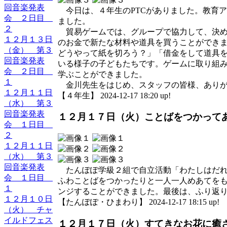
回音楽発表
今日は、４年生のPTCがありました。教育
会 ２日目
ました。
２
貿易ゲームでは、グループで協力して、決め
１２月１３日
のお金で新たな材料や道具を買うことができ
（金） 第３
どうやって紙を切ろう？」「借金をして道具
回音楽発表
いる様子の子どもたちです。ゲームに取り組
会 ２日目
学ぶことができました。
１
金川先生をはじめ、スタッフの皆様、ありが
１２月１１日
【４年生】 2024-12-17 18:20 up!
（水） 第３
回音楽発表
１２月１７日（火）ことばをつかって
会 １日目
２
１２月１１日
（水） 第３
回音楽発表
たんぽぽ学級２組で自立活動「わたしはだれ
会 １日目
ふわことばをつかったりと一人一人めあてを
１
ンジすることができました。最後は、ふり返
１２月１０日
【たんぽぽ・ひまわり】 2024-12-17 18:15 up!
（火） チャ
イルドフェス
１２月１７日（火）すてきなお花に癒