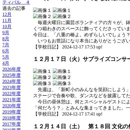
ティバル ４
過去の記事
12月
11月
毎週火曜日に園芸ボランティアの方々が、鉢
10月
くつ箱わきのスペースに飾ってくださってい
9月
今日は、「八重の椿よ。めずらしいでしょう
8月
いつもお世話になり本当にありがとうござい
7月
【学校日記】 2024-12-17 17:53 up!
6月
5月
１２月１７日（火）サプライズコンサ
4月
2026年度
2025年度
2024年度
2023年度
先週は、「新町小のみんなを笑顔にしよう」
2022年度
ステージで合奏や歌、ダンスなどを披露して
2021年度
今日の昼休憩は、何とスペシャルゲストによ
2020年度
「何だろう？」とみんな集まってきました。
2019年度
【学校日記】 2024-12-17 17:41 up!
2018年度
2017年度
１２月１４日（土） 第１８回 文化の