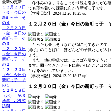
最新の更新
冬休みのきまりをしっかり線を引きながら確
１２月２０日
でも落ち着いて課題に向かう新町っ子です。
（金）今日の
【学校日記】 2024-12-20 18:25 up!
新町っ子 そ
の４
１２月２０日（金）今日の新町っ子 
１２月２０日
（金）今日の
新町っ子 そ
の３
とったも楽しそうな声が聞こえてきたので、
１２月２０日
揚げ」のことばに、ほどんどの子供たちが入
（金）今日の
ょう。
新町っ子 そ
また、他の学級では、ことばを増やそうと「
の２
ます。回ってきたノートに書かれたことばの
１２月２０日
とばを増やしていました。
（金）今日の
【学校日記】 2024-12-20 18:17 up!
新町っ子 そ
の１
１２月２０日（金）今日の新町っ子 
１２月１８日
（水） 第３
学年 バラ苑
訪問