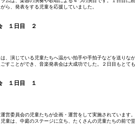
グラムは、楽器の演奏や歌唱による４つの演目です。１日目に
ながら、発表をする児童を応援していました。
会 １日目 ２
ちは、演じている児童たちへ温かい拍手や手拍子などを送りな
過ごすことができ、音楽発表会は大成功でした。２日目もとて
会 １日目 １
童運営委員会の児童たちが企画・運営をして実施されています
る児童は、中庭のステージに立ち、たくさんの児童たちの前で