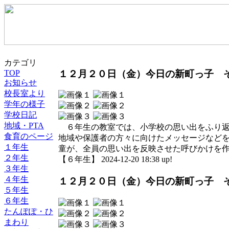
カテゴリ
１２月２０日（金）今日の新町っ子 
TOP
お知らせ
校長室より
学年の様子
学校日記
地域・PTA
６年生の教室では、小学校の思い出をふり返
食育のページ
地域や保護者の方々に向けたメッセージなどを
１年生
童が、全員の思い出を反映させた呼びかけを
２年生
【６年生】 2024-12-20 18:38 up!
３年生
４年生
１２月２０日（金）今日の新町っ子 
５年生
６年生
たんぽぽ・ひ
まわり