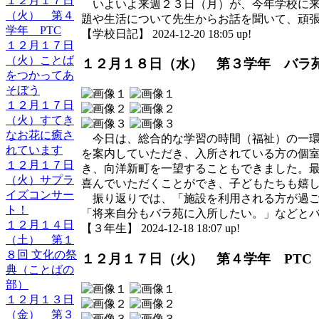
１２月１７日
いよいよ来週２３日（月）が、今年学校に来
（火） 第４
題や生活について先生からお話を聞いて、頑
学年 PTC
【学校日記】 2024-12-20 18:05 up!
１２月１７日
（火）ことば
１２月１８日（水） 第３学年 バラ
をつかってあ
そぼう
１２月１７日
（火）すてき
なお花に癒さ
今日は、総合的な学習の時間（福祉）の一環
れています
を案内していただき、入所されている方の個
１２月１７日
き、向洋新町を一望することもできました。
（火）サプラ
喜んでいただくことができ、子どもたちも嬉
イズコンサー
振り返りでは、「施設を利用される方が過ご
ト！
「将来自分もバラ苑に入所したい。」などと
１２月１４日
【３年生】 2024-12-18 18:07 up!
（土） 第１
８回 文化の祭
１２月１７日（火） 第４学年 PTC
典（ことばの
部）
１２月１３日
（金） 第３