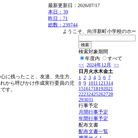
最新更新日：2026/07/17
本日：
39
昨日：71
総数：239744
ようこそ、向洋新町小学校のホームペ
検索対象期間
年度内
すべて
<<
2024年12月
>>
日
月
火
水
木
金
土
心に残ったこと、友達、先生方、
1
2
3
4
5
6
7
8
9
10
11
12
13
14
これから呼びかけ作成実行委員の児
15
16
17
18
19
20
21
生です。
22
23
24
25
26
27
28
29
30
31
行事予定
月間行事予定
年間行事予定
配布文書
配布文書一覧
携帯サイト