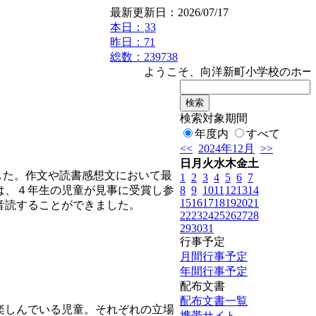
最新更新日：2026/07/17
本日：
33
昨日：71
総数：239738
ようこそ、向洋新町小学校のホームペー
検索対象期間
年度内
すべて
<<
2024年12月
>>
日
月
火
水
木
金
土
した。作文や読書感想文において最
1
2
3
4
5
6
7
8
9
10
11
12
13
14
は、４年生の児童が見事に受賞し参
15
16
17
18
19
20
21
音読することができました。
22
23
24
25
26
27
28
29
30
31
行事予定
月間行事予定
年間行事予定
配布文書
配布文書一覧
楽しんでいる児童。それぞれの立場
携帯サイト