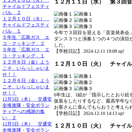
１２月１０日（火）
１２月１１日（水） 第３回
チャイルドフェスティ
バル ２
１２月１０日（火）
チャイルドフェスティ
バル １
今年で３回目を迎える「音楽発表会
５年生「広島ガス エ
ダンス３つと演奏１つの４つの演目
コ・クッキング」２
した。
５年生「広島ガス エ
【学校日記】 2024-12-11 19:08 up!
コ・クッキング」１
１２月６日（金）よう
１２月１０日（火） チャイ
こそ、いらっしゃいま
せ！！
１２月６日（金）よう
こそ、いらっしゃいま
せ！！
6年生は、1組が「指示したとおり
12月5日（木） 交通安
仮装をしたりするなど、最高学年な
全推進隊・安全ボラン
お客さんに喜んでもらおうと考えら
ティアへの感謝の集
【学校日記】 2024-12-10 14:13 up!
い ２
12月5日（木） 交通安
１２月１０日（火） チャイ
全推進隊・安全ボラン