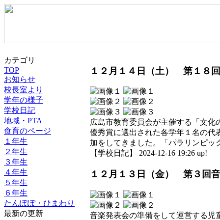
カテゴリ
１２月１４日（土） 第１８回
TOP
お知らせ
校長室より
学年の様子
学校日記
地域・PTA
広島市教育委員会が主催する「文化
食育のページ
優秀賞に選出された各学年１名の代
１年生
加をしてきました。「パラリンピッ
２年生
【学校日記】 2024-12-16 19:26 up!
３年生
４年生
１２月１３日（金） 第３回
５年生
６年生
たんぽぽ・ひまわり
最新の更新
音楽発表会の準備をして運営する児