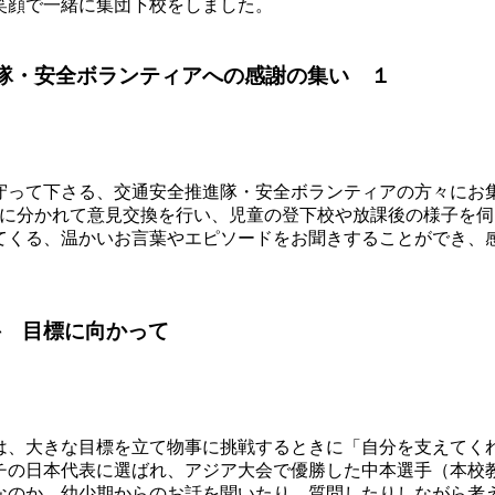
笑顔で一緒に集団下校をしました。
進隊・安全ボランティアへの感謝の集い １
守って下さる、交通安全推進隊・安全ボランティアの方々にお
班に分かれて意見交換を行い、児童の登下校や放課後の様子を
てくる、温かいお言葉やエピソードをお聞きすることができ、
科 目標に向かって
、大きな目標を立て物事に挑戦するときに「自分を支えてく
の日本代表に選ばれ、アジア大会で優勝した中本選手（本校
なのか、幼少期からのお話を聞いたり、質問したりしながら考