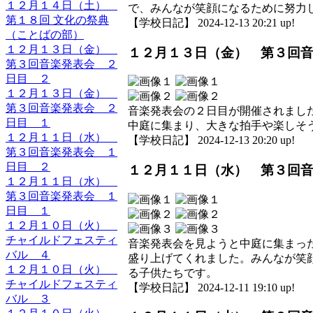
１２月１４日（土）
で、みんなが笑顔になるために努力
第１８回 文化の祭典
【学校日記】 2024-12-13 20:21 up!
（ことばの部）
１２月１３日（金）
１２月１３日（金） 第３回
第３回音楽発表会 ２
日目 ２
１２月１３日（金）
第３回音楽発表会 ２
音楽発表会の２日目が開催されまし
日目 １
中庭に集まり、大きな拍手や楽しそ
１２月１１日（水）
【学校日記】 2024-12-13 20:20 up!
第３回音楽発表会 １
日目 ２
１２月１１日（水） 第３回
１２月１１日（水）
第３回音楽発表会 １
日目 １
１２月１０日（火）
チャイルドフェスティ
音楽発表会を見ようと中庭に集まっ
バル ４
盛り上げてくれました。みんなが笑
１２月１０日（火）
る子供たちです。
チャイルドフェスティ
【学校日記】 2024-12-11 19:10 up!
バル ３