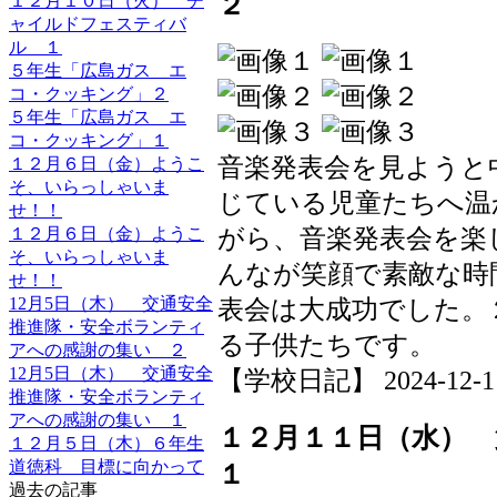
２
１２月１０日（火） チ
ャイルドフェスティバ
ル １
５年生「広島ガス エ
コ・クッキング」２
５年生「広島ガス エ
コ・クッキング」１
音楽発表会を見ようと
１２月６日（金）ようこ
そ、いらっしゃいま
じている児童たちへ温
せ！！
１２月６日（金）ようこ
がら、音楽発表会を楽
そ、いらっしゃいま
んなが笑顔で素敵な時
せ！！
12月5日（木） 交通安全
表会は大成功でした。
推進隊・安全ボランティ
る子供たちです。
アへの感謝の集い ２
12月5日（木） 交通安全
【学校日記】 2024-12-11 
推進隊・安全ボランティ
アへの感謝の集い １
１２月１１日（水）
１２月５日（木）６年生
道徳科 目標に向かって
１
過去の記事