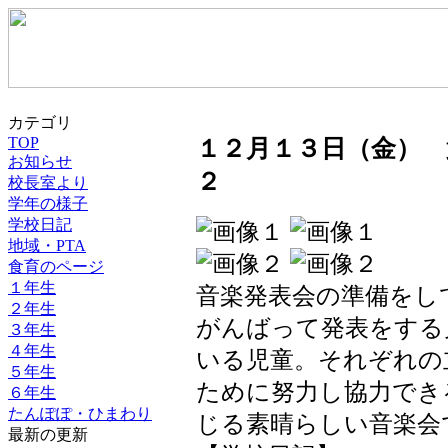
カテゴリ
TOP
１２月１３日（金）
お知らせ
２
校長室より
学年の様子
学校日記
地域・PTA
食育のページ
１年生
音楽発表会の準備をし
２年生
がんばって発表をする
３年生
４年生
いる児童。それぞれの
５年生
ために努力し協力でき
６年生
たんぽぽ・ひまわり
じる素晴らしい音楽会
最新の更新