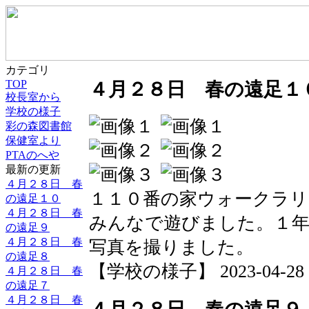
カテゴリ
TOP
４月２８日 春の遠足１
校長室から
学校の様子
彩の森図書館
保健室より
PTAのへや
最新の更新
４月２８日 春
１１０番の家ウォークラリ
の遠足１０
４月２８日 春
みんなで遊びました。１年
の遠足９
４月２８日 春
写真を撮りました。
の遠足８
【学校の様子】 2023-04-28 21
４月２８日 春
の遠足７
４月２８日 春