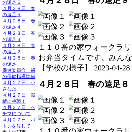
４月２８日 春の遠足９
の遠足６
４月２８日 春
の遠足５
４月２８日 春
の遠足４
４月２８日 春
の遠足３
１１０番の家ウォークラ
４月２８日 春
の遠足２
お弁当タイムです。みん
４月２８日 春
の遠足
【学校の様子】 2023-04-28 21
保健委員会 歯
の保健指導準備
４月２８日 春の遠足８
４月２７日 小
さな畑
４月２７日 裁
縫に挑戦！
４月２７日 ヘ
チマについて
４月２７日 バ
トンを渡して
１１０番の家ウォークラ