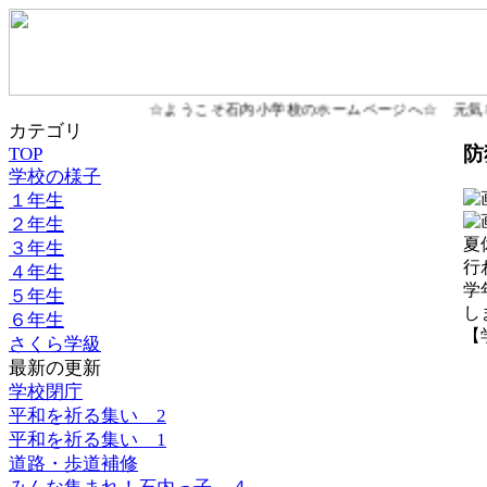
☆ようこそ石内小学校のホームページへ☆ 元気
カテゴリ
防
TOP
学校の様子
１年生
２年生
夏
３年生
行
４年生
学
５年生
し
６年生
【学
さくら学級
最新の更新
学校閉庁
平和を祈る集い 2
平和を祈る集い 1
道路・歩道補修