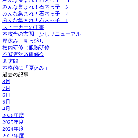
みんな集まれ！石内っ子 ４
みんな集まれ！石内っ子 3
みんな集まれ！石内っ子 2
みんな集まれ！石内っ子 1
スピーカーの工事
本校舎の玄関 少しリニューアル
厚休み、真っ盛り！
校内研修（服務研修）
不審者対応研修会
園訪問
本格的に「夏休み」
過去の記事
8月
7月
6月
5月
4月
2026年度
2025年度
2024年度
2023年度