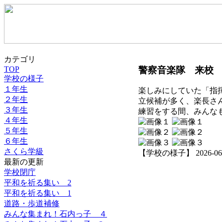
カテゴリ
警察音楽隊 来校 
TOP
学校の様子
１年生
楽しみにしていた「指
２年生
立候補が多く、楽長さ
３年生
練習をする間、みんな
４年生
５年生
６年生
さくら学級
【学校の様子】 2026-06-13
最新の更新
学校閉庁
平和を祈る集い 2
平和を祈る集い 1
道路・歩道補修
みんな集まれ！石内っ子 ４