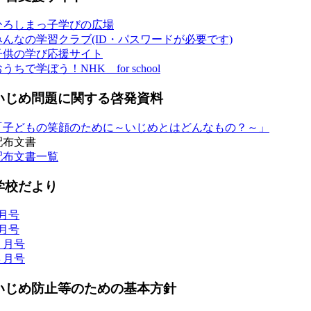
ひろしまっ子学びの広場
みんなの学習クラブ(ID・パスワードが必要です)
子供の学び応援サイト
うちで学ぼう！NHK for school
いじめ問題に関する啓発資料
「子どもの笑顔のために～いじめとはどんなもの？～」
配布文書
配布文書一覧
学校だより
7月号
6月号
５月号
４月号
いじめ防止等のための基本方針