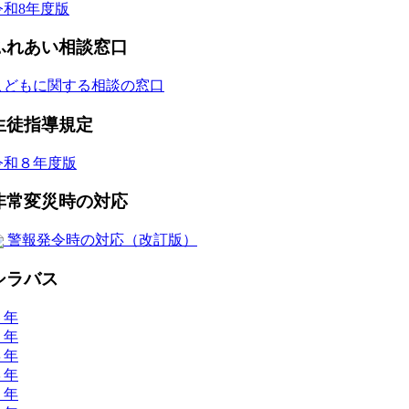
令和8年度版
ふれあい相談窓口
こどもに関する相談の窓口
生徒指導規定
令和８年度版
非常変災時の対応
警報発令時の対応（改訂版）
シラバス
６年
５年
４年
３年
２年