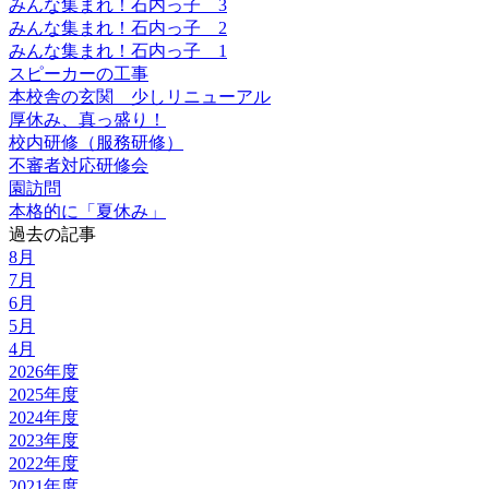
みんな集まれ！石内っ子 3
みんな集まれ！石内っ子 2
みんな集まれ！石内っ子 1
スピーカーの工事
本校舎の玄関 少しリニューアル
厚休み、真っ盛り！
校内研修（服務研修）
不審者対応研修会
園訪問
本格的に「夏休み」
過去の記事
8月
7月
6月
5月
4月
2026年度
2025年度
2024年度
2023年度
2022年度
2021年度