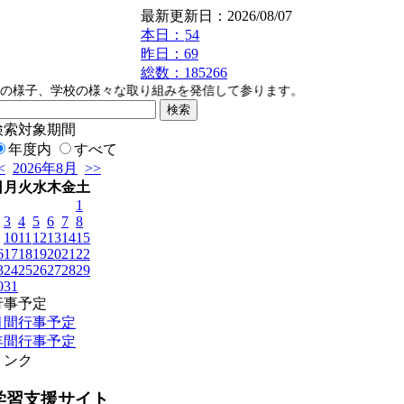
最新更新日：2026/08/07
本日：
54
昨日：69
総数：185266
の様子、学校の様々な取り組みを発信して参ります。
検索対象期間
年度内
すべて
<
2026年8月
>>
日
月
火
水
木
金
土
1
3
4
5
6
7
8
10
11
12
13
14
15
6
17
18
19
20
21
22
3
24
25
26
27
28
29
0
31
行事予定
月間行事予定
年間行事予定
リンク
学習支援サイト