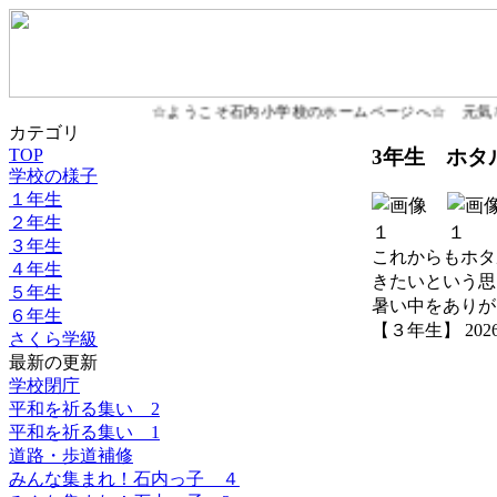
☆ようこそ石内小学校のホームページへ☆ 元気
カテゴリ
3年生 ホタ
TOP
学校の様子
１年生
２年生
３年生
これからもホタ
４年生
きたいという思
５年生
暑い中をありが
６年生
【３年生】 2026-06
さくら学級
最新の更新
学校閉庁
平和を祈る集い 2
平和を祈る集い 1
道路・歩道補修
みんな集まれ！石内っ子 ４