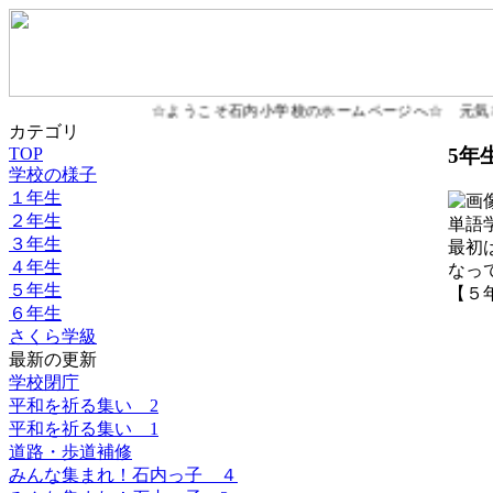
☆ようこそ石内小学校のホームページへ☆ 元気
カテゴリ
5年
TOP
学校の様子
１年生
２年生
単語
３年生
最初
４年生
なっ
５年生
【５年生
６年生
さくら学級
最新の更新
学校閉庁
平和を祈る集い 2
平和を祈る集い 1
道路・歩道補修
みんな集まれ！石内っ子 ４