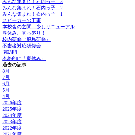
みんな集まれ！石内っ子 3
みんな集まれ！石内っ子 2
みんな集まれ！石内っ子 1
スピーカーの工事
本校舎の玄関 少しリニューアル
厚休み、真っ盛り！
校内研修（服務研修）
不審者対応研修会
園訪問
本格的に「夏休み」
過去の記事
8月
7月
6月
5月
4月
2026年度
2025年度
2024年度
2023年度
2022年度
2021年度