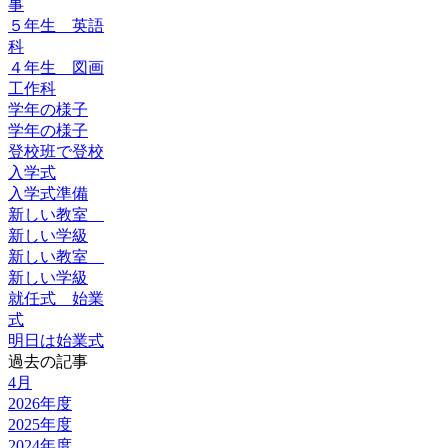
事
５年生 英語
科
４年生 図画
工作科
学年の様子
学年の様子
登校班で登校
入学式
入学式準備
新しい教室
新しい学級
新しい教室
新しい学級
就任式 始業
式
明日は始業式
過去の記事
4月
2026年度
2025年度
2024年度