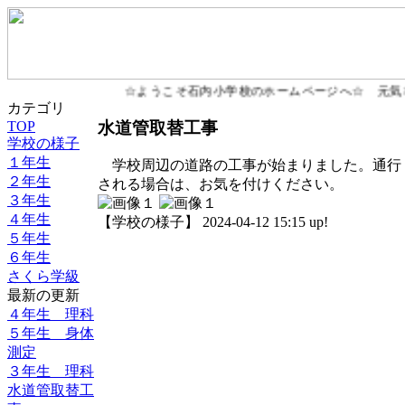
☆ようこそ石内小学校のホームページへ☆ 元気
カテゴリ
水道管取替工事
TOP
学校の様子
１年生
学校周辺の道路の工事が始まりました。通行
２年生
される場合は、お気を付けください。
３年生
４年生
【学校の様子】 2024-04-12 15:15 up!
５年生
６年生
さくら学級
最新の更新
４年生 理科
５年生 身体
測定
３年生 理科
水道管取替工