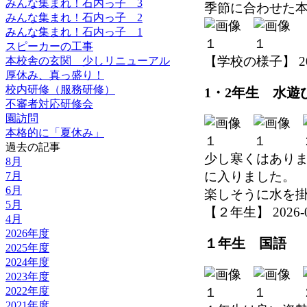
みんな集まれ！石内っ子 3
季節に合わせた
みんな集まれ！石内っ子 2
みんな集まれ！石内っ子 1
スピーカーの工事
【学校の様子】 2026-
本校舎の玄関 少しリニューアル
厚休み、真っ盛り！
校内研修（服務研修）
1・2年生 水遊
不審者対応研修会
園訪問
本格的に「夏休み」
過去の記事
少し寒くはありま
8月
に入りました。
7月
6月
楽しそうに水を
5月
【２年生】 2026-06-
4月
2026年度
１年生 国語
2025年度
2024年度
2023年度
2022年度
2021年度