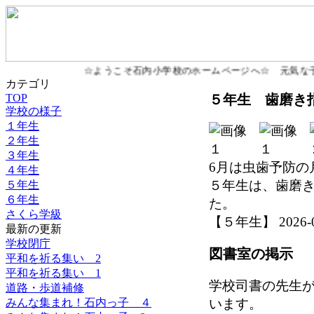
☆ようこそ石内小学校のホームページへ☆ 元気な子
カテゴリ
５年生 歯磨き
TOP
学校の様子
１年生
２年生
３年生
6月は虫歯予防の
４年生
５年生は、歯磨
５年生
６年生
た。
さくら学級
【５年生】 2026-06-
最新の更新
学校閉庁
図書室の掲示
平和を祈る集い 2
平和を祈る集い 1
学校司書の先生
道路・歩道補修
います。
みんな集まれ！石内っ子 ４