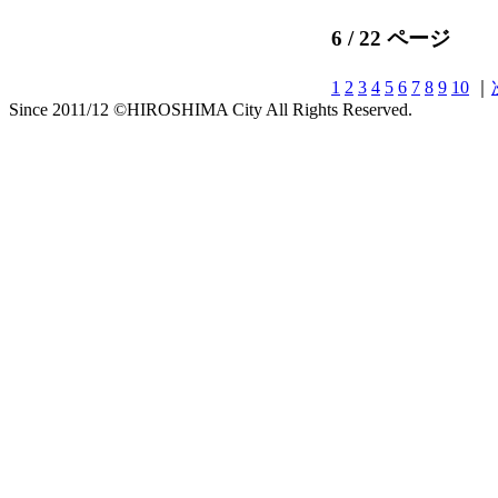
6 / 22 ページ
1
2
3
4
5
6
7
8
9
10
｜
Since 2011/12 ©HIROSHIMA City All Rights Reserved.