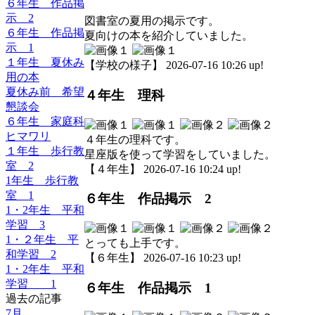
６年生 作品掲
示 2
図書室の夏用の掲示です。
６年生 作品掲
夏向けの本を紹介していました。
示 1
１年生 夏休み
【学校の様子】 2026-07-16 10:26 up!
用の本
夏休み前 希望
４年生 理科
懇談会
６年生 家庭科
ヒマワリ
４年生の理科です。
１年生 歩行教
星座版を使って学習をしていました。
室 2
【４年生】 2026-07-16 10:24 up!
1年生 歩行教
室 1
６年生 作品掲示 2
1・2年生 平和
学習 3
1・２年生 平
とっても上手です。
和学習 2
【６年生】 2026-07-16 10:23 up!
1・2年生 平和
学習 1
６年生 作品掲示 1
過去の記事
7月