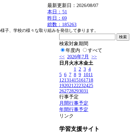
最新更新日：2026/08/07
本日：
51
昨日：69
総数：185263
様子、学校の様々な取り組みを発信して参ります。
検索対象期間
年度内
すべて
<<
2026年7月
>>
日
月
火
水
木
金
土
1
2
3
4
5
6
7
8
9
10
11
12
13
14
15
16
17
18
19
20
21
22
23
24
25
26
27
28
29
30
31
行事予定
月間行事予定
年間行事予定
リンク
学習支援サイト