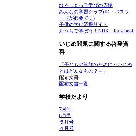
ひろしまっ子学びの広場
みんなの学習クラブ(ID・パスワ
ードが必要です)
子供の学び応援サイト
おうちで学ぼう！NHK for school
いじめ問題に関する啓発資
料
「子どもの笑顔のために～いじめ
とはどんなもの？～」
配布文書
配布文書一覧
学校だより
7月号
6月号
５月号
４月号