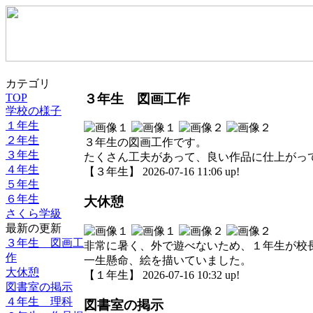
カテゴリ
３年生 図画工作
TOP
学校の様子
１年生
２年生
３年生の図画工作です。
３年生
たくさん工夫があって、良い作品に仕上がっ
４年生
【３年生】 2026-07-16 11:06 up!
５年生
６年生
大休憩
さくら学級
最新の更新
３年生 図画工
非常に暑く、外で遊べないため、１年生が校
作
一生懸命、絵を描いていました。
大休憩
【１年生】 2026-07-16 10:32 up!
図書室の掲示
４年生 理科
図書室の掲示