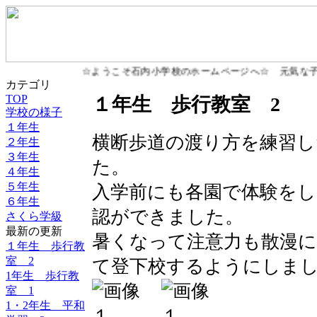
☆ようこそ石内小学校のホームページへ☆ 元気な子ど
カテゴリ
TOP
１年生 歩行教室 2
学校の様子
１年生
横断歩道の渡り方を練習し
２年生
３年生
た。
４年生
５年生
入学前にも各園で体験を
６年生
認ができました。
さくら学級
最新の更新
暑くなって注意力も散漫
１年生 歩行教
室 2
て登下校するようにしま
1年生 歩行教
室 1
1・2年生 平和