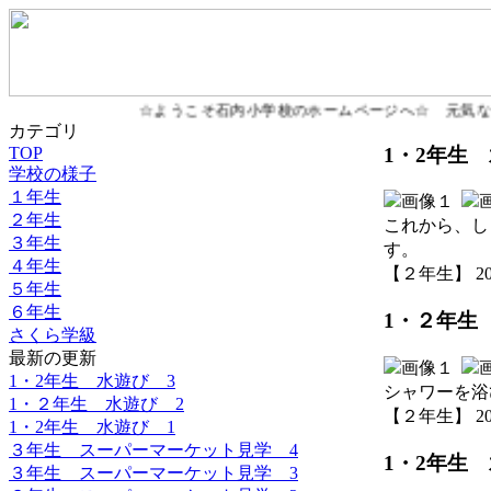
☆ようこそ石内小学校のホームページへ☆ 元気な
カテゴリ
1・2年生
TOP
学校の様子
１年生
２年生
これから、し
３年生
す。
４年生
【２年生】 2026-
５年生
６年生
1・２年生
さくら学級
最新の更新
1・2年生 水遊び 3
シャワーを浴
1・２年生 水遊び 2
【２年生】 2026-
1・2年生 水遊び 1
３年生 スーパーマーケット見学 4
1・2年生
３年生 スーパーマーケット見学 3