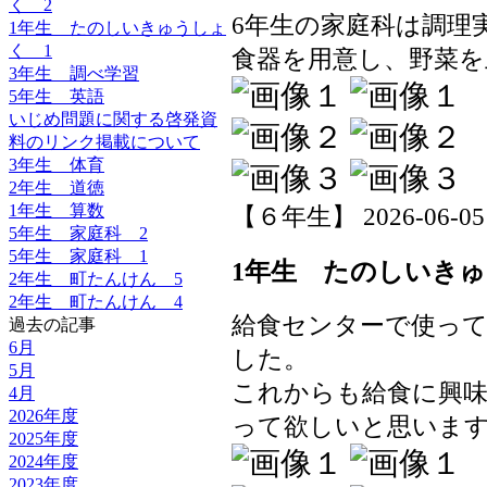
く 2
6年生の家庭科は調理
1年生 たのしいきゅうしょ
く 1
食器を用意し、野菜を
3年生 調べ学習
5年生 英語
いじめ問題に関する啓発資
料のリンク掲載について
3年生 体育
2年生 道徳
1年生 算数
【６年生】 2026-06-05 1
5年生 家庭科 2
5年生 家庭科 1
1年生 たのしいきゅ
2年生 町たんけん 5
2年生 町たんけん 4
給食センターで使っ
過去の記事
6月
した。
5月
これからも給食に興
4月
2026年度
って欲しいと思いま
2025年度
2024年度
2023年度