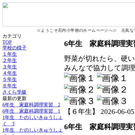
☆ようこそ石内小学校のホームページへ☆ 元気な子
カテゴリ
6年生 家庭科調理実
TOP
学校の様子
１年生
野菜が切れたら、硬
２年生
３年生
みんなで協力して調
４年生
５年生
６年生
さくら学級
最新の更新
6年生 家庭科調理実習 2
【６年生】 2026-06-05 1
6年生 家庭科調理実習 1
1年生 たのしいきゅうしょ
く 3
6年生 家庭科調理実
1年生 たのしいきゅうしょ