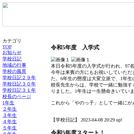
カテゴリ
令和5年度 入学式
TOP
お知らせ
学校日記
地域の行事
本日令和5年度の入学式が行われ、97
学校の風景
今年は来賓の方にもお祝いしていただ
学校日記２９年
た。6年生の態度は大変立派で、1年
学校日記３０年
校長先生からは、学校で一緒に勉強す
学校日記３１年
りました。1年生は一生懸命きいてい
校長のページ
1年生
これから「やのっ子」として一緒にが
２年生
３年生
【学校日記】 2023-04-08 20:29 up!
４年生
５年生
令和5年度スタート！