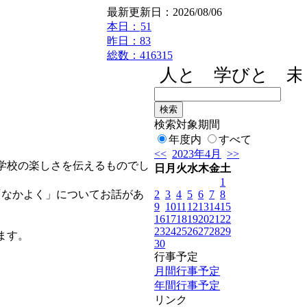
最新更新日：2026/08/06
本日：
51
昨日：83
総数：416315
人と 学びと 未
検索対象期間
年度内
すべて
<<
2023年4月
>>
学校の楽しさを伝えるものでし
日
月
火
水
木
金
土
1
2
3
4
5
6
7
8
「なかよく」についてお話があ
9
10
11
12
13
14
15
16
17
18
19
20
21
22
23
24
25
26
27
28
29
ます。
30
行事予定
月間行事予定
年間行事予定
リンク