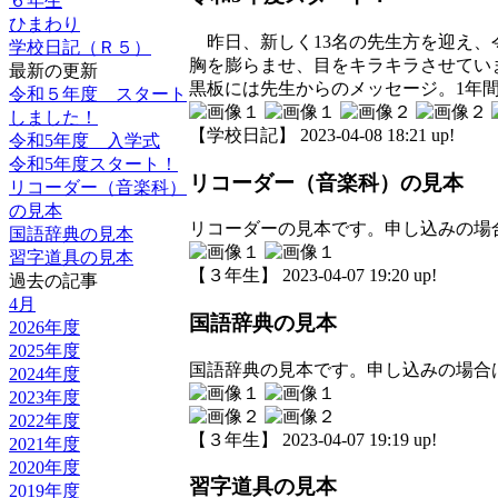
６年生
ひまわり
昨日、新しく13名の先生方を迎え、
学校日記（Ｒ５）
胸を膨らませ、目をキラキラさせてい
最新の更新
黒板には先生からのメッセージ。1年
令和５年度 スタート
しました！
【学校日記】 2023-04-08 18:21 up!
令和5年度 入学式
令和5年度スタート！
リコーダー（音楽科）の見本
リコーダー（音楽科）
の見本
リコーダーの見本です。申し込みの場
国語辞典の見本
習字道具の見本
【３年生】 2023-04-07 19:20 up!
過去の記事
4月
国語辞典の見本
2026年度
2025年度
国語辞典の見本です。申し込みの場合
2024年度
2023年度
2022年度
【３年生】 2023-04-07 19:19 up!
2021年度
2020年度
習字道具の見本
2019年度