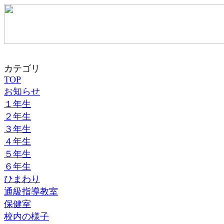
カテゴリ
TOP
お知らせ
１年生
２年生
３年生
４年生
５年生
６年生
ひまわり
通級指導教室
保健室
校内の様子