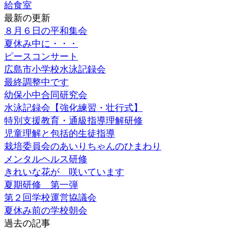
給食室
最新の更新
８月６日の平和集会
夏休み中に・・・
ピースコンサート
広島市小学校水泳記録会
最終調整中です
幼保小中合同研究会
水泳記録会【強化練習・壮行式】
特別支援教育・通級指導理解研修
児童理解と包括的生徒指導
栽培委員会のあいりちゃんのひまわり
メンタルヘルス研修
きれいな花が 咲いています
夏期研修 第一弾
第２回学校運営協議会
夏休み前の学校朝会
過去の記事