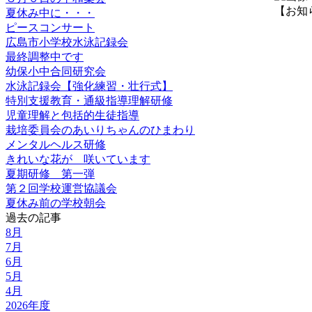
【お知らせ】
夏休み中に・・・
ピースコンサート
広島市小学校水泳記録会
最終調整中です
幼保小中合同研究会
水泳記録会【強化練習・壮行式】
特別支援教育・通級指導理解研修
児童理解と包括的生徒指導
栽培委員会のあいりちゃんのひまわり
メンタルヘルス研修
きれいな花が 咲いています
夏期研修 第一弾
第２回学校運営協議会
夏休み前の学校朝会
過去の記事
8月
7月
6月
5月
4月
2026年度