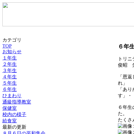
カテゴリ
６年
TOP
お知らせ
１年生
トリニ
２年生
俊昭 
３年生
４年生
「恩返
５年生
れ」
６年生
「あり
ひまわり
す」・
通級指導教室
６年生
保健室
た。
校内の様子
たくさ
給食室
最新の更新
８月６日の平和集会