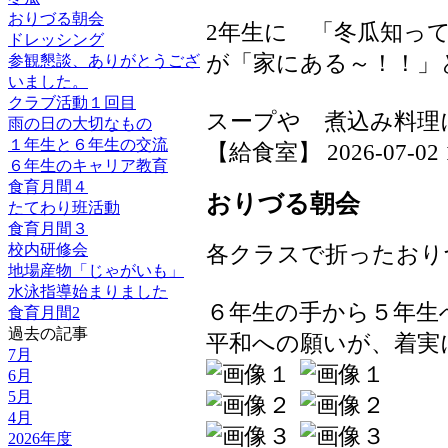
おりづる朝会
2年生に 「冬瓜知っ
ドレッシング
が「家にある～！！」
参観懇談、ありがとうござ
いました。
クラブ活動１回目
スープや 煮込み料理
雨の日の大切なもの
１年生と６年生の交流
【給食室】 2026-07-02 16
６年生のキャリア教育
食育月間４
おりづる朝会
たてわり班活動
食育月間３
各クラスで折ったおり
校内研修会
地場産物「じゃがいも」
水泳指導始まりました
６年生の手から５年生
食育月間2
過去の記事
平和への願いが、着実
7月
6月
5月
4月
2026年度