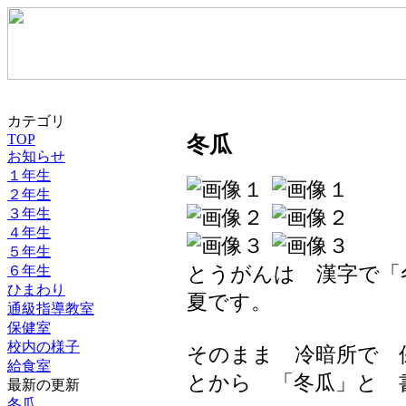
カテゴリ
TOP
冬瓜
お知らせ
１年生
２年生
３年生
４年生
５年生
とうがんは 漢字で
６年生
ひまわり
夏です。
通級指導教室
保健室
校内の様子
そのまま 冷暗所で 
給食室
とから 「冬瓜」と 
最新の更新
冬瓜