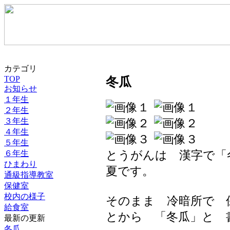
カテゴリ
TOP
冬瓜
お知らせ
１年生
２年生
３年生
４年生
５年生
とうがんは 漢字で
６年生
ひまわり
夏です。
通級指導教室
保健室
校内の様子
そのまま 冷暗所で 
給食室
とから 「冬瓜」と 
最新の更新
冬瓜