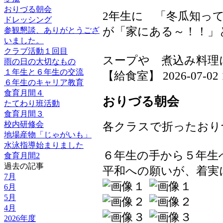
おりづる朝会
2年生に 「冬瓜知っ
ドレッシング
が「家にある～！！」
参観懇談、ありがとうござ
いました。
クラブ活動１回目
スープや 煮込み料理
雨の日の大切なもの
１年生と６年生の交流
【給食室】 2026-07-02 16
６年生のキャリア教育
食育月間４
おりづる朝会
たてわり班活動
食育月間３
各クラスで折ったおり
校内研修会
地場産物「じゃがいも」
水泳指導始まりました
６年生の手から５年生
食育月間2
過去の記事
平和への願いが、着実
7月
6月
5月
4月
2026年度