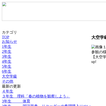
カテゴリ
TOP
大空学
お知らせ
1年生
2年生
参観の
3年生
【大空学級】
4年生
up!
5年生
6年生
大空学級
その他
最新の更新
４年生
３年生 理科「春の植物を観察しよう」
3年生 体育