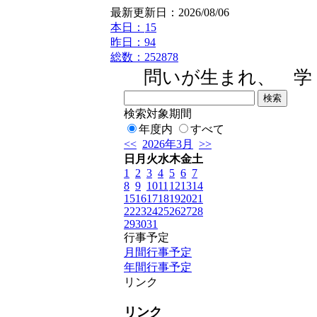
最新更新日：2026/08/06
本日：
15
昨日：94
総数：252878
問いが生まれ、 学び
検索対象期間
年度内
すべて
<<
2026年3月
>>
日
月
火
水
木
金
土
1
2
3
4
5
6
7
8
9
10
11
12
13
14
15
16
17
18
19
20
21
22
23
24
25
26
27
28
29
30
31
行事予定
月間行事予定
年間行事予定
リンク
リンク