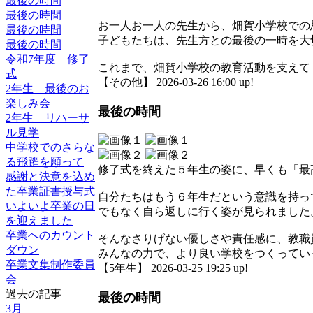
最後の時間
最後の時間
お一人お一人の先生から、畑賀小学校での
最後の時間
子どもたちは、先生方との最後の一時を大
最後の時間
令和7年度 修了
これまで、畑賀小学校の教育活動を支えて
式
【その他】 2026-03-26 16:00 up!
2年生 最後のお
楽しみ会
最後の時間
2年生 リハーサ
ル見学
中学校でのさらな
る飛躍を願って
修了式を終えた５年生の姿に、早くも「最
感謝と決意を込め
た卒業証書授与式
自分たちはもう６年生だという意識を持っ
いよいよ卒業の日
でもなく自ら返しに行く姿が見られました
を迎えました
卒業へのカウント
そんなさりげない優しさや責任感に、教職
ダウン
みんなの力で、より良い学校をつくってい
卒業文集制作委員
【5年生】 2026-03-25 19:25 up!
会
過去の記事
最後の時間
3月