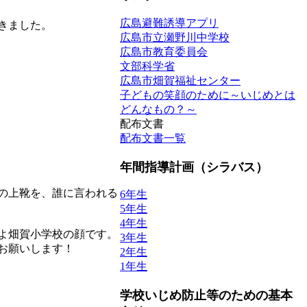
広島避難誘導アプリ
きました。
広島市立瀬野川中学校
広島市教育委員会
文部科学省
広島市畑賀福祉センター
子どもの笑顔のために～いじめとは
どんなもの？～
配布文書
配布文書一覧
年間指導計画（シラバス）
の上靴を、誰に言われる
6年生
5年生
4年生
よ畑賀小学校の顔です。
3年生
お願いします！
2年生
1年生
学校いじめ防止等のための基本