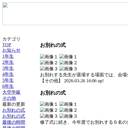
カテゴリ
TOP
お別れの式
お知らせ
1年生
2年生
3年生
4年生
お別れする先生が退場する場面では、会場
5年生
【その他】 2026-03-26 16:06 up!
6年生
大空学級
お別れの式
その他
最新の更新
お別れの式
お別れの式
最後の時間
修了式に続き、今年度でお別れする６名の