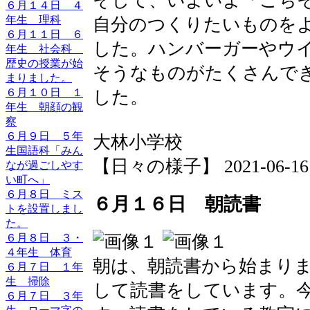
そして、いよいよ「ごち
６月１４日 ４
年生 理科
自分のつくりたいものを
６月１１日 ６
した。ハンバーガーやウ
年生 社会科
歴史の授業が始
そうなものがたくさんで
まりました。
６月１０日 １
した。
年生 朝顔の観
察
６月９日 ５年
大林小学校
生国語科「みん
【日々の様子】 2021-06-16 1
なが過ごしやす
い町へ」
６月８日 ミス
６月１６日 朝読書
トを設置しまし
た。
６月８日 ３・
４年生 体育
朝は、朝読書から始まり
６月７日 １年
生 掃除
して読書をしています。
６月７日 ３年