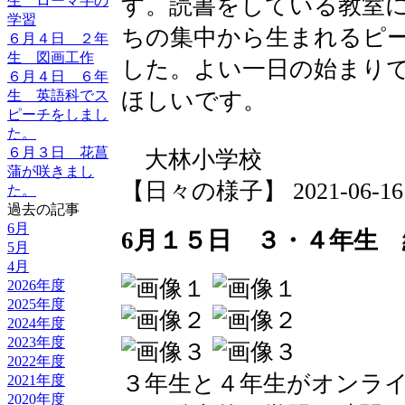
す。読書をしている教室
生 ローマ字の
学習
ちの集中から生まれるピ
６月４日 ２年
生 図画工作
した。よい一日の始まり
６月４日 ６年
ほしいです。
生 英語科でス
ピーチをしまし
た。
６月３日 花菖
大林小学校
蒲が咲きまし
【日々の様子】 2021-06-16 0
た。
過去の記事
6月
6月１５日 ３・４年生
5月
4月
2026年度
2025年度
2024年度
2023年度
2022年度
３年生と４年生がオンラ
2021年度
2020年度