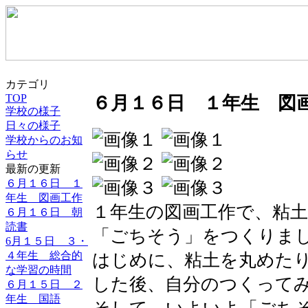
カテゴリ
TOP
６月１６日 １年生 図
学校の様子
日々の様子
学校からのお知
らせ
最新の更新
６月１６日 １
年生 図画工作
１年生の図画工作で、粘
６月１６日 朝
読書
「ごちそう」をつくりま
6月１５日 ３・
４年生 総合的
はじめに、粘土を丸めた
な学習の時間
した後、自分のつくって
６月１５日 ２
年生 国語