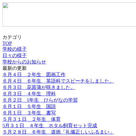
カテゴリ
TOP
学校の様子
日々の様子
学校からのお知らせ
最新の更新
６月４日 ２年生 図画工作
６月４日 ６年生 英語科でスピーチをしました。
６月３日 花菖蒲が咲きました。
６月３日 ４年生 理科
６月２日 1年生 ひらがなの学習
６月１日 ５年生 国語
６月１日 ３年生 書写
５月３１日 ２年生 体育
5月３１日 ４年生 ホタル飼育セット完成
５月２８日 ６年生 道徳「礼儀正しいふるまい」