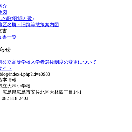
紹介
地図
ルの歌(歌詞と歌)
地区名勝・旧跡等散策案内図
文書
文書一覧
らせ
県公立高等学校入学者選抜制度の変更について
サイト
基本情報
市立大林小学校
：広島県広島市安佐北区大林四丁目14-1
082-818-2403