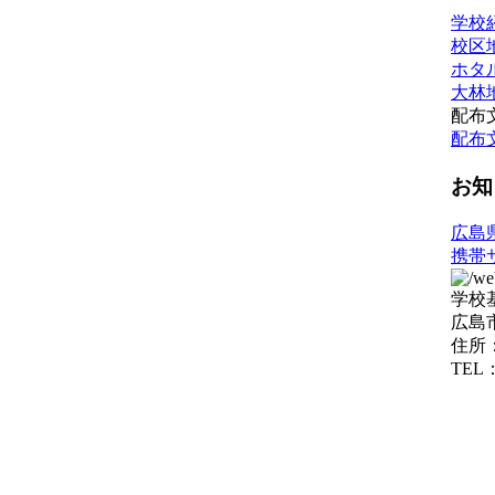
学校
校区
ホタ
大林
配布
配布
お知
広島
携帯
学校
広島
住所
TEL：