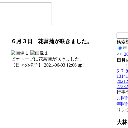
６月３日 花菖蒲が咲きました。
検索
年
<<
2
ビオトープに花菖蒲が咲きました。
日
月
【日々の様子】 2021-06-03 12:06 up!
1
6
7
8
13
14
1
20
21
2
27
28
2
行事
月間
年間
リン
大林