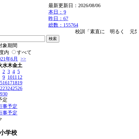
最新更新日：2026/08/06
本日：
9
昨日：67
総数：155764
校訓「素直に 明るく 元気
対象期間
度内
すべて
021年6月
>>
火
水
木
金
土
2
3
4
5
9
10
11
12
5
16
17
18
19
2
23
24
25
26
9
30
予定
行事予定
行事予定
ク
小学校