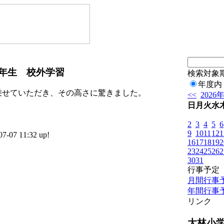
年生 校外学習
検索対象
年度内
乗せていただき、その高さに驚きました。
<<
2026
日
月
火
水
2
3
4
5
6
9
10
11
12
1
7 11:32 up!
16
17
18
19
2
23
24
25
26
2
30
31
行事予定
月間行事
年間行事
リンク
大林小