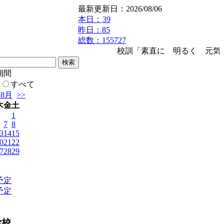
最新更新日：2026/08/06
本日：
39
昨日：85
総数：155727
校訓「素直に 明るく 元気
期間
すべて
年8月
>>
木
金
土
1
7
8
3
14
15
0
21
22
7
28
29
予定
予定
学校