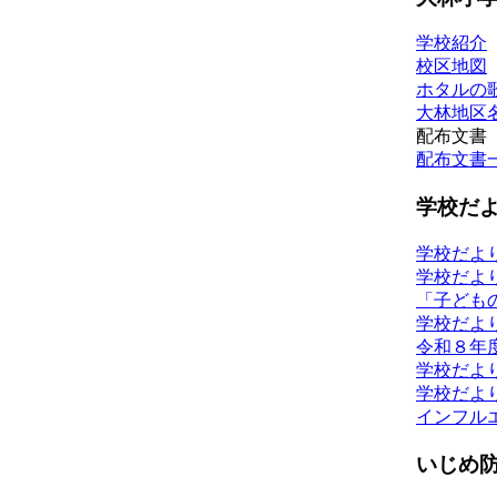
学校紹介
校区地図
ホタルの歌
大林地区
配布文書
配布文書
学校だ
学校だよ
学校だよ
「子ども
学校だよ
令和８年
学校だよ
学校だよ
インフル
いじめ