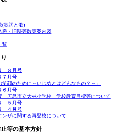
(歌詞と歌)
名勝・旧跡等散策案内図
一覧
より
り ８月号
り７月号
の笑顔のために～いじめとはどんなもの？～」
り６月号
度 広島市立大林小学校 学校教育目標等について
り ５月号
り ４月号
エンザに関する再登校について
防止等の基本方針