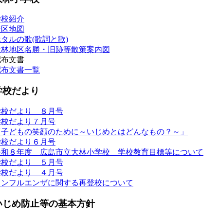
学校紹介
校区地図
タルの歌(歌詞と歌)
大林地区名勝・旧跡等散策案内図
配布文書
配布文書一覧
学校だより
学校だより ８月号
学校だより７月号
「子どもの笑顔のために～いじめとはどんなもの？～」
学校だより６月号
令和８年度 広島市立大林小学校 学校教育目標等について
学校だより ５月号
学校だより ４月号
インフルエンザに関する再登校について
いじめ防止等の基本方針