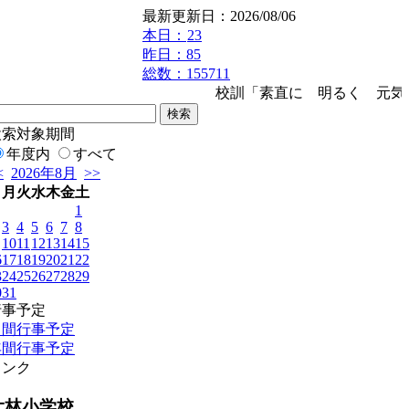
最新更新日：2026/08/06
本日：
23
昨日：85
総数：155711
校訓「素直に 明るく 元気
検索対象期間
年度内
すべて
<
2026年8月
>>
日
月
火
水
木
金
土
1
3
4
5
6
7
8
10
11
12
13
14
15
6
17
18
19
20
21
22
3
24
25
26
27
28
29
0
31
行事予定
月間行事予定
年間行事予定
リンク
大林小学校