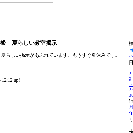
学級 夏らしい教室掲示
、夏らしい掲示があふれています。もうすぐ夏休みです。
<
2
9
2:12 up!
1
2
3